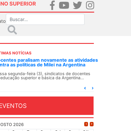
INO SUPERIOR
ato
TIMAS NOTÍCIAS
DES-SN convoca docentes para Dia de
lidariedade Internacionalista com Cuba em
 de agosto
ANDES-SN conclama suas seções sindicais e o
njunto da categoria docente a construírem, no
...
EVENTOS