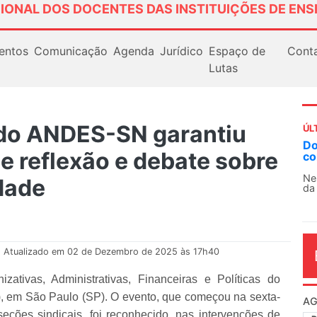
IONAL DOS DOCENTES DAS INSTITUIÇÕES DE ENS
entos
Comunicação
Agenda
Jurídico
Espaço de
Cont
Lutas
 do ANDES-SN garantiu
ÚL
AN
e reflexão e debate sobre
So
13
dade
O 
co
dia
Atualizado em 02 de Dezembro de 2025 às 17h40
ativas, Administrativas, Financeiras e Políticas do
, em São Paulo (SP). O evento, que começou na sexta-
 seções sindicais, foi reconhecido, nas intervenções de