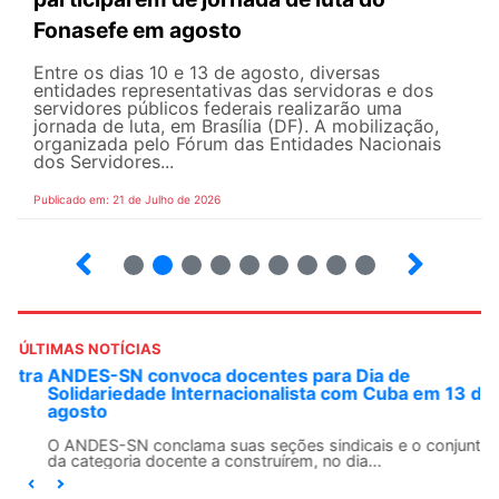
Fonasefe em agosto
Entre os dias 10 e 13 de agosto, diversas
entidades representativas das servidoras e dos
servidores públicos federais realizarão uma
jornada de luta, em Brasília (DF). A mobilização,
organizada pelo Fórum das Entidades Nacionais
dos Servidores...
Publicado em: 21 de Julho de 2026
2
3
4
5
6
7
8
9
ÚLTIMAS NOTÍCIAS
ANDES-SN convoca docentes para Dia de
Solidariedade Internacionalista com Cuba em 13 de
agosto
O ANDES-SN conclama suas seções sindicais e o conjunto
da categoria docente a construírem, no dia...