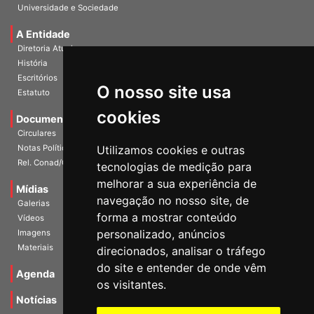
Publicações
Universidade e Sociedade
A Entidade
Diretoria Atual
História
O nosso site usa
Escritórios
Estatuto
cookies
Documentos
Circulares
Utilizamos cookies e outras
Notas Políticas
tecnologias de medição para
Rel. Conad/Congresso
melhorar a sua experiência de
navegação no nosso site, de
Mídias
Galerias
forma a mostrar conteúdo
Vídeos
personalizado, anúncios
Imagens
direcionados, analisar o tráfego
Materiais
do site e entender de onde vêm
os visitantes.
Agenda
Notícias