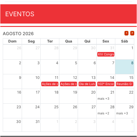
EVENTOS
AGOSTO 2026
Dom
Seg
Ter
Qua
Qui
Sex
Sáb
26
27
28
29
30
31
1
XIV Congresso Brasileiro 
2
3
4
5
6
7
8
9
10
11
12
13
14
15
Ações de solidariedade a Cuba no Rio Grande do Sul - 100 anos 
Ações de solidariedade a Cuba no Rio Grande do Su
Dia de Luta em Defesa de Cuba e da S
102º Encontro da Regional
Reunião GTPE
16
17
18
19
20
21
22
mais +3
23
24
25
26
27
28
29
mais +2
mais +3
30
31
1
2
3
4
5