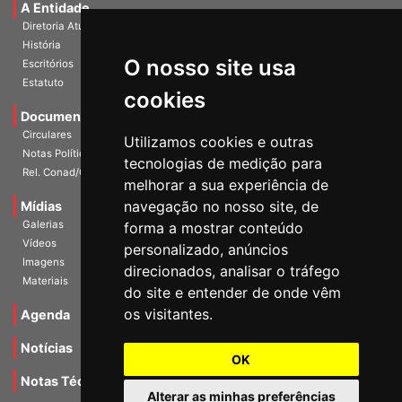
A Entidade
Diretoria Atual
História
O nosso site usa
Escritórios
Estatuto
cookies
Documentos
Circulares
Utilizamos cookies e outras
Notas Políticas
tecnologias de medição para
Rel. Conad/Congresso
melhorar a sua experiência de
navegação no nosso site, de
Mídias
Galerias
forma a mostrar conteúdo
Vídeos
personalizado, anúncios
Imagens
direcionados, analisar o tráfego
Materiais
do site e entender de onde vêm
os visitantes.
Agenda
Notícias
OK
Notas Técnicas
Alterar as minhas preferências