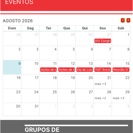
EVENTOS
AGOSTO 2026
Dom
Seg
Ter
Qua
Qui
Sex
Sáb
26
27
28
29
30
31
1
XIV Congresso Brasileiro 
2
3
4
5
6
7
8
9
10
11
12
13
14
15
Ações de solidariedade a Cuba no Rio Grande do Sul - 100 anos 
Ações de solidariedade a Cuba no Rio Grande do Su
Dia de Luta em Defesa de Cuba e da S
102º Encontro da Regional
Reunião GTPE
16
17
18
19
20
21
22
mais +3
23
24
25
26
27
28
29
mais +2
mais +3
30
31
1
2
3
4
5
GRUPOS DE