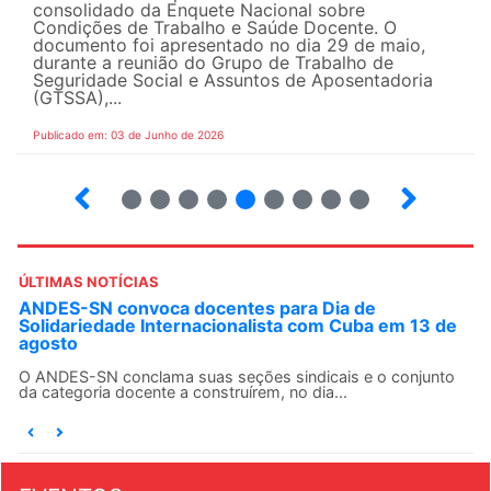
consolidado da Enquete Nacional sobre
Condições de Trabalho e Saúde Docente. O
documento foi apresentado no dia 29 de maio,
durante a reunião do Grupo de Trabalho de
Seguridade Social e Assuntos de Aposentadoria
(GTSSA),...
Publicado em: 03 de Junho de 2026
3
4
5
6
7
8
9
10
ÚLTIMAS NOTÍCIAS
ANDES-SN convoca docentes para Dia de
Solidariedade Internacionalista com Cuba em 13 de
agosto
O ANDES-SN conclama suas seções sindicais e o conjunto
da categoria docente a construírem, no dia...