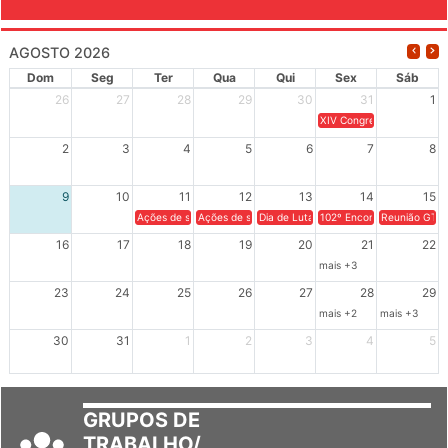
EVENTOS
AGOSTO 2026
Dom
Seg
Ter
Qua
Qui
Sex
Sáb
26
27
28
29
30
31
1
XIV Congresso Brasileiro 
2
3
4
5
6
7
8
9
10
11
12
13
14
15
Ações de solidariedade a Cuba no Rio Grande do Sul - 100 anos 
Ações de solidariedade a Cuba no Rio Grande do Su
Dia de Luta em Defesa de Cuba e da S
102º Encontro da Regional
Reunião GTPE
16
17
18
19
20
21
22
mais +3
23
24
25
26
27
28
29
mais +2
mais +3
30
31
1
2
3
4
5
GRUPOS DE