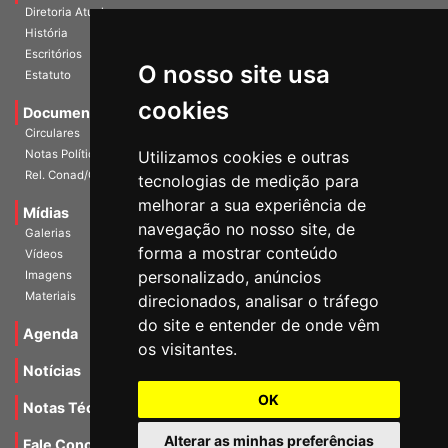
A Entidade
Diretoria Atual
História
O nosso site usa
Escritórios
Estatuto
cookies
Documentos
Circulares
Utilizamos cookies e outras
Notas Políticas
tecnologias de medição para
Rel. Conad/Congresso
melhorar a sua experiência de
navegação no nosso site, de
Mídias
Galerias
forma a mostrar conteúdo
Vídeos
personalizado, anúncios
Imagens
direcionados, analisar o tráfego
Materiais
do site e entender de onde vêm
os visitantes.
Agenda
Notícias
OK
Notas Técnicas
Alterar as minhas preferências