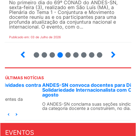
No primeiro dia do 69º CONAD do ANDES-SN,
sexta-feira (3), realizado em São Luís (MA), a
Plenária do Tema 1 - Conjuntura e Movimento
docente reuniu as e os participantes para uma
profunda atualização da conjuntura nacional e
internacional. O evento, com o...
Publicado em: 03 de Julho de 2026
2
3
4
5
6
7
8
9
ÚLTIMAS NOTÍCIAS
ANDES-SN convoca docentes para Dia de
Solidariedade Internacionalista com Cuba em 13 de
agosto
O ANDES-SN conclama suas seções sindicais e o conjunto
da categoria docente a construírem, no dia...