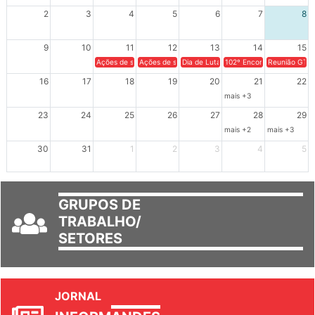
XIV Congresso Brasileiro 
2
3
4
5
6
7
8
9
10
11
12
13
14
15
Ações de solidariedade a Cuba no Rio Grande do Sul - 100 anos 
Ações de solidariedade a Cuba no Rio Grande do Su
Dia de Luta em Defesa de Cuba e da S
102º Encontro da Regional
Reunião GTPE
16
17
18
19
20
21
22
mais +3
23
24
25
26
27
28
29
mais +2
mais +3
30
31
1
2
3
4
5
GRUPOS DE
TRABALHO/
SETORES
JORNAL