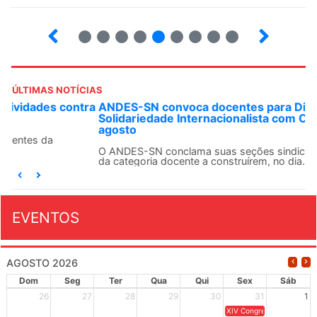
5
6
7
8
9
10
12
13
ÚLTIMAS NOTÍCIAS
ANDES-SN convoca docentes para Dia de
Solidariedade Internacionalista com Cuba em 13 de
agosto
O ANDES-SN conclama suas seções sindicais e o conjunto
da categoria docente a construírem, no dia...
EVENTOS
AGOSTO 2026
Dom
Seg
Ter
Qua
Qui
Sex
Sáb
26
27
28
29
30
31
1