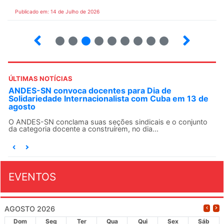
Publicado em: 14 de Julho de 2026
2
3
4
5
6
7
8
9
ÚLTIMAS NOTÍCIAS
ANDES-SN convoca docentes para Dia de
Solidariedade Internacionalista com Cuba em 13 de
agosto
O ANDES-SN conclama suas seções sindicais e o conjunto
da categoria docente a construírem, no dia...
EVENTOS
AGOSTO 2026
Dom
Seg
Ter
Qua
Qui
Sex
Sáb