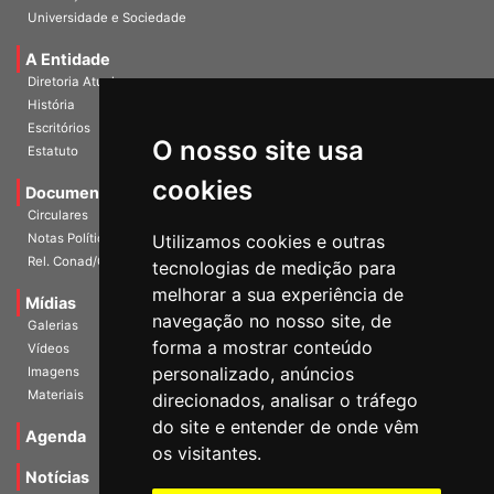
Universidade e Sociedade
A Entidade
Diretoria Atual
História
Escritórios
O nosso site usa
Estatuto
cookies
Documentos
Circulares
Notas Políticas
Utilizamos cookies e outras
Rel. Conad/Congresso
tecnologias de medição para
melhorar a sua experiência de
Mídias
navegação no nosso site, de
Galerias
forma a mostrar conteúdo
Vídeos
personalizado, anúncios
Imagens
Materiais
direcionados, analisar o tráfego
do site e entender de onde vêm
Agenda
os visitantes.
Notícias