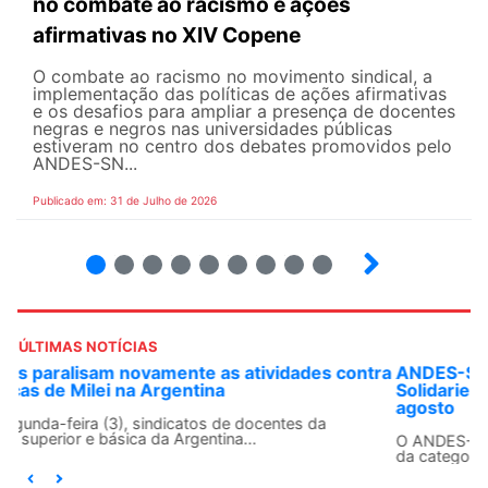
no combate ao racismo e ações
afirmativas no XIV Copene
O combate ao racismo no movimento sindical, a
implementação das políticas de ações afirmativas
e os desafios para ampliar a presença de docentes
negras e negros nas universidades públicas
estiveram no centro dos debates promovidos pelo
ANDES-SN...
Publicado em: 31 de Julho de 2026
2
3
4
5
6
7
8
9
ÚLTIMAS NOTÍCIAS
ra
ANDES-SN convoca docentes para Dia de
Solidariedade Internacionalista com Cuba em 13 de
agosto
O ANDES-SN conclama suas seções sindicais e o conjunto
da categoria docente a construírem, no dia...