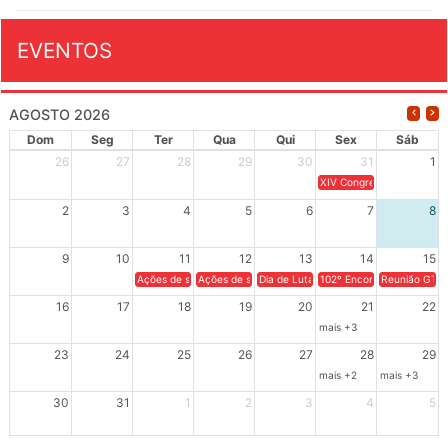
EVENTOS
AGOSTO 2026
Dom
Seg
Ter
Qua
Qui
Sex
Sáb
26
27
28
29
30
31
1
XIV Congresso Brasileiro 
2
3
4
5
6
7
8
9
10
11
12
13
14
15
Ações de solidariedade a Cuba no Rio Grande do Sul - 100 anos 
Ações de solidariedade a Cuba no Rio Grande do Su
Dia de Luta em Defesa de Cuba e da S
102º Encontro da Regional
Reunião GTPE
16
17
18
19
20
21
22
mais +3
23
24
25
26
27
28
29
mais +2
mais +3
30
31
1
2
3
4
5