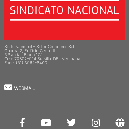
Sede Nacional - Setor Comercial Sul
Quadra 2, Edifício Cedro II
5 º andar, Bloco "C"
Cep: 70302-914 Brasília-DF |
Ver mapa
Fone: (61) 3962-8400
WEBMAIL