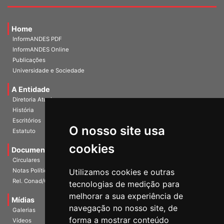
Home
InformANDES PDF
InformANDES Online
Publicações
Universidade e Sociedade
A Entidade
Diretoria Atual
História
O nosso site usa
Escritórios
Estatuto
cookies
Documentos
Circulares
Utilizamos cookies e outras
Notas Políticas
tecnologias de medição para
Rel. Conad/Congresso
melhorar a sua experiência de
navegação no nosso site, de
Mídias
Galerias
forma a mostrar conteúdo