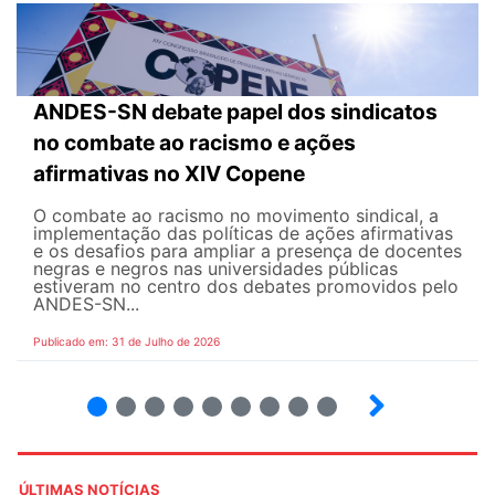
ANDES-SN debate papel dos sindicatos
no combate ao racismo e ações
afirmativas no XIV Copene
O combate ao racismo no movimento sindical, a
implementação das políticas de ações afirmativas
e os desafios para ampliar a presença de docentes
negras e negros nas universidades públicas
estiveram no centro dos debates promovidos pelo
ANDES-SN...
Publicado em: 31 de Julho de 2026
2
3
4
5
6
7
8
9
ÚLTIMAS NOTÍCIAS