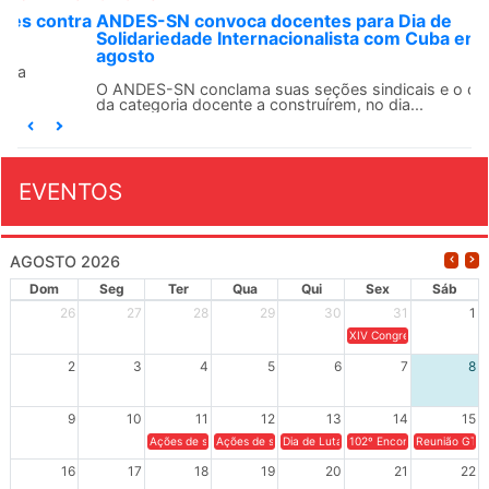
ANDES-SN convoca docentes para Dia de
Solidariedade Internacionalista com Cuba em 13 de
agosto
O ANDES-SN conclama suas seções sindicais e o conjunto
da categoria docente a construírem, no dia...
EVENTOS
AGOSTO 2026
Dom
Seg
Ter
Qua
Qui
Sex
Sáb
26
27
28
29
30
31
1
XIV Congresso Brasileiro 
2
3
4
5
6
7
8
9
10
11
12
13
14
15
Ações de solidariedade a Cuba no Rio Grande do Sul - 100 anos 
Ações de solidariedade a Cuba no Rio Grande do Su
Dia de Luta em Defesa de Cuba e da S
102º Encontro da Regional
Reunião GTPE
16
17
18
19
20
21
22