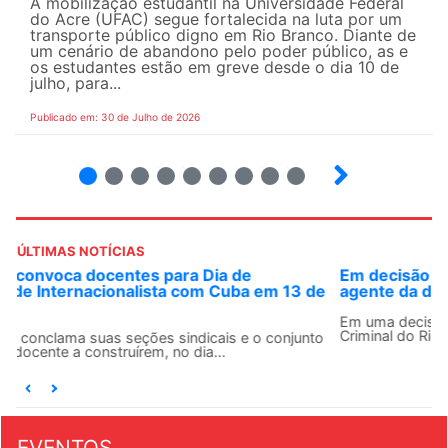
A mobilização estudantil na Universidade Federal
do Acre (UFAC) segue fortalecida na luta por um
transporte público digno em Rio Branco. Diante de
um cenário de abandono pelo poder público, as e
os estudantes estão em greve desde o dia 10 de
julho, para...
Publicado em: 30 de Julho de 2026
2
3
4
5
6
7
8
9
ÚLTIMAS NOTÍCIAS
Em decisão inédita, Justiça Federal condena ex-
agente da ditadura por estupro
Em uma decisão considerada histórica, a 2ª Vara Federal
Criminal do Rio de Janeiro condenou o...
EVENTOS