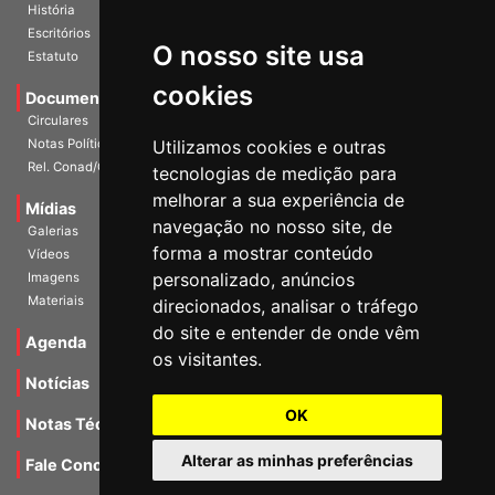
Diretoria Atual
História
O nosso site usa
Escritórios
Estatuto
cookies
Documentos
Circulares
Utilizamos cookies e outras
Notas Políticas
tecnologias de medição para
Rel. Conad/Congresso
melhorar a sua experiência de
navegação no nosso site, de
Mídias
Galerias
forma a mostrar conteúdo
Vídeos
personalizado, anúncios
Imagens
direcionados, analisar o tráfego
Materiais
do site e entender de onde vêm
os visitantes.
Agenda
Notícias
OK
Notas Técnicas
Alterar as minhas preferências
Fale Conocsco