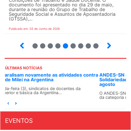
Condições de Trabalho e Saúde Docente. O
documento foi apresentado no dia 29 de maio,
durante a reunião do Grupo de Trabalho de
Seguridade Social e Assuntos de Aposentadoria
(GTSSA),...
Publicado em: 03 de Junho de 2026
3
4
5
6
7
8
9
10
ÚLTIMAS NOTÍCIAS
ANDES-SN convoca docentes para Dia de
Solidariedade Internacionalista com Cuba em 13 de
agosto
O ANDES-SN conclama suas seções sindicais e o conjunto
da categoria docente a construírem, no dia...
EVENTOS