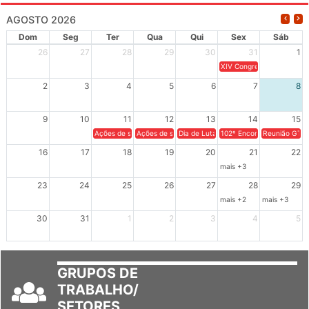
AGOSTO 2026
Dom
Seg
Ter
Qua
Qui
Sex
Sáb
26
27
28
29
30
31
1
XIV Congresso Brasileiro 
2
3
4
5
6
7
8
9
10
11
12
13
14
15
Ações de solidariedade a Cuba no Rio Grande do Sul - 100 anos 
Ações de solidariedade a Cuba no Rio Grande do Su
Dia de Luta em Defesa de Cuba e da S
102º Encontro da Regional
Reunião GTPE
16
17
18
19
20
21
22
mais +3
23
24
25
26
27
28
29
mais +2
mais +3
30
31
1
2
3
4
5
GRUPOS DE
TRABALHO/