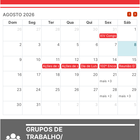
AGOSTO 2026
Dom
Seg
Ter
Qua
Qui
Sex
Sáb
26
27
28
29
30
31
1
XIV Congresso Brasileiro 
2
3
4
5
6
7
8
9
10
11
12
13
14
15
Ações de solidariedade a Cuba no Rio Grande do Sul - 100 anos 
Ações de solidariedade a Cuba no Rio Grande do Su
Dia de Luta em Defesa de Cuba e da S
102º Encontro da Regional
Reunião GTPE
16
17
18
19
20
21
22
mais +3
23
24
25
26
27
28
29
mais +2
mais +3
30
31
1
2
3
4
5
GRUPOS DE