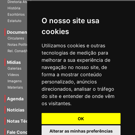
A Entidade
Diretoria Atual
História
O nosso site usa
Escritórios
Estatuto
cookies
Documentos
Circulares
Utilizamos cookies e outras
Notas Políticas
tecnologias de medição para
Rel. Conad/Congresso
melhorar a sua experiência de
navegação no nosso site, de
Mídias
Galerias
forma a mostrar conteúdo
Vídeos
personalizado, anúncios
Imagens
direcionados, analisar o tráfego
Materiais
do site e entender de onde vêm
os visitantes.
Agenda
Notícias
OK
Notas Técnicas
Alterar as minhas preferências