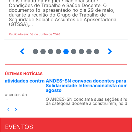
consolidado da Enquete Nacional sobre
Condições de Trabalho e Saúde Docente. O
documento foi apresentado no dia 29 de maio,
durante a reunião do Grupo de Trabalho de
Seguridade Social e Assuntos de Aposentadoria
(GTSSA),...
Publicado em: 03 de Junho de 2026
3
4
5
6
7
8
9
10
ÚLTIMAS NOTÍCIAS
ANDES-SN convoca docentes para Dia de
Solidariedade Internacionalista com Cuba em 13 de
agosto
O ANDES-SN conclama suas seções sindicais e o conjunto
da categoria docente a construírem, no dia...
EVENTOS