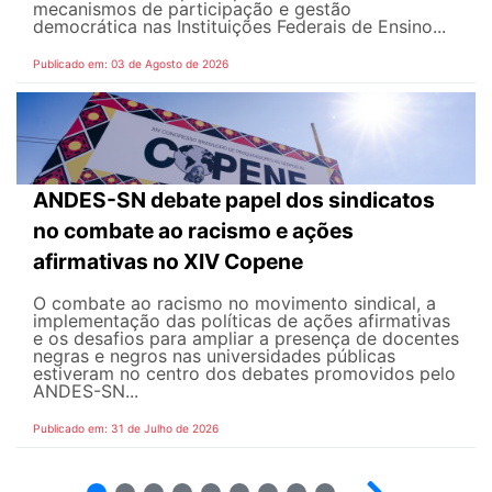
mecanismos de participação e gestão
democrática nas Instituições Federais de Ensino...
Publicado em: 03 de Agosto de 2026
ANDES-SN debate papel dos sindicatos
no combate ao racismo e ações
afirmativas no XIV Copene
O combate ao racismo no movimento sindical, a
implementação das políticas de ações afirmativas
e os desafios para ampliar a presença de docentes
negras e negros nas universidades públicas
estiveram no centro dos debates promovidos pelo
ANDES-SN...
Publicado em: 31 de Julho de 2026
2
3
4
5
6
7
8
9