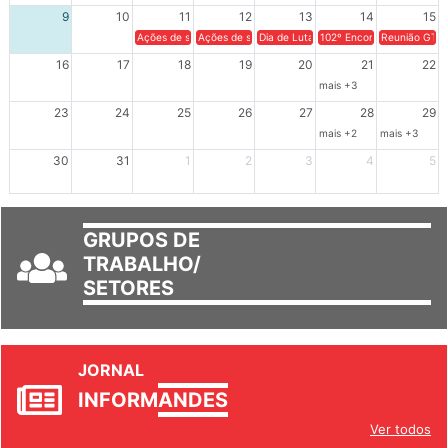
9
10
11
12
13
14
15
Ações de solidariedade a Cuba no Rio Grande do Sul - 100 anos 
Ações de solidariedade a Cuba no Rio Grande do Su
Dia de Luta em Defesa de Cuba e da S
102º Encontro da Regional
Reunião GTPE
16
17
18
19
20
21
22
mais +3
23
24
25
26
27
28
29
mais +2
mais +3
30
31
1
2
3
4
5
GRUPOS DE
TRABALHO/
SETORES
JORNAL
INFORM
ANDES
Ver todos