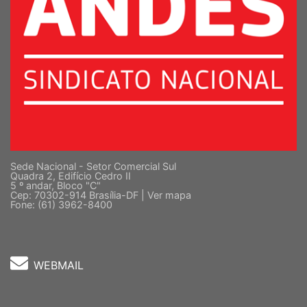
Sede Nacional - Setor Comercial Sul
Quadra 2, Edifício Cedro II
5 º andar, Bloco "C"
Cep: 70302-914 Brasília-DF |
Ver mapa
Fone: (61) 3962-8400
WEBMAIL