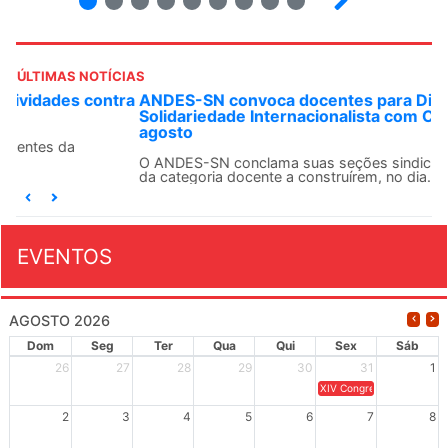
ÚLTIMAS NOTÍCIAS
ANDES-SN convoca docentes para Dia de
Solidariedade Internacionalista com Cuba em 13 de
agosto
O ANDES-SN conclama suas seções sindicais e o conjunto
da categoria docente a construírem, no dia...
EVENTOS
AGOSTO 2026
Dom
Seg
Ter
Qua
Qui
Sex
Sáb
26
27
28
29
30
31
1
XIV Congresso Brasileiro 
2
3
4
5
6
7
8