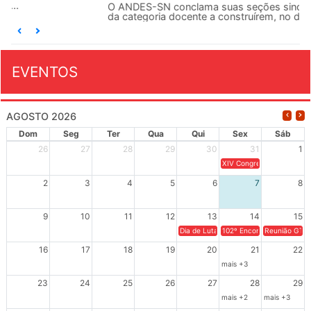
O ANDES-SN conclama suas seções sindicais e o conjunto
da categoria docente a construírem, no dia...
EVENTOS
AGOSTO 2026
Dom
Seg
Ter
Qua
Qui
Sex
Sáb
26
27
28
29
30
31
1
XIV Congresso Brasileiro 
2
3
4
5
6
7
8
9
10
11
12
13
14
15
Dia de Luta em Defesa de Cuba e da S
102º Encontro da Regional
Reunião GTPE
16
17
18
19
20
21
22
mais +3
23
24
25
26
27
28
29
mais +2
mais +3