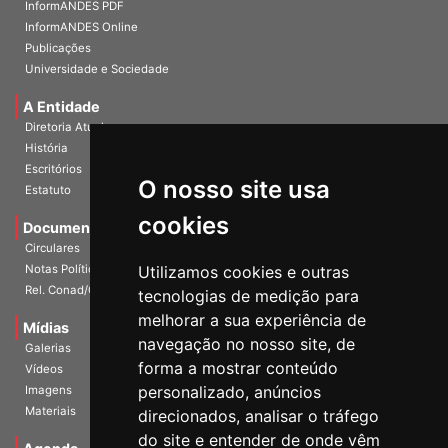
Home
InformANDES PDF
InformANDES Online
Publicações
Universidade e Sociedade
A Entidade
Diretoria Atual
História
O nosso site usa
Escritórios
Estatuto
cookies
Documentos
Circulares
Utilizamos cookies e outras
Notas Políticas
tecnologias de medição para
Rel. Conad/Congresso
melhorar a sua experiência de
navegação no nosso site, de
Mídias
Galerias
forma a mostrar conteúdo
Vídeos
personalizado, anúncios
Imagens
direcionados, analisar o tráfego
Materiais
do site e entender de onde vêm