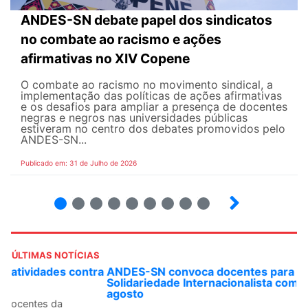
ANDES-SN debate papel dos sindicatos
no combate ao racismo e ações
afirmativas no XIV Copene
O combate ao racismo no movimento sindical, a
implementação das políticas de ações afirmativas
e os desafios para ampliar a presença de docentes
negras e negros nas universidades públicas
estiveram no centro dos debates promovidos pelo
ANDES-SN...
Publicado em: 31 de Julho de 2026
2
3
4
5
6
7
8
9
ÚLTIMAS NOTÍCIAS
ANDES-SN convoca docentes para Dia de
Solidariedade Internacionalista com Cuba em 13 de
agosto