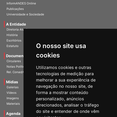
InformANDES PDF
InformANDES Online
Publicações
Universidade e Sociedade
A Entidade
Diretoria Atual
História
O nosso site usa
Escritórios
Estatuto
cookies
Documentos
Circulares
Utilizamos cookies e outras
Notas Políticas
tecnologias de medição para
Rel. Conad/Congresso
melhorar a sua experiência de
navegação no nosso site, de
Mídias
Galerias
forma a mostrar conteúdo
Vídeos
personalizado, anúncios
Imagens
direcionados, analisar o tráfego
Materiais
do site e entender de onde vêm