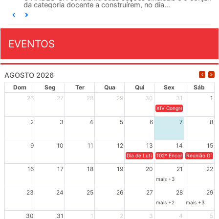
da categoria docente a construírem, no dia...
EVENTOS
AGOSTO 2026
Dom
Seg
Ter
Qua
Qui
Sex
Sáb
26
27
28
29
30
31
1
XIV Congresso Brasileiro 
2
3
4
5
6
7
8
9
10
11
12
13
14
15
Dia de Luta em Defesa de Cuba e da S
102º Encontro da Regional
Reunião GTPE
16
17
18
19
20
21
22
mais +3
23
24
25
26
27
28
29
mais +2
mais +3