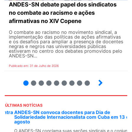
ANDES-SN debate papel dos sindicatos
no combate ao racismo e ações
afirmativas no XIV Copene
O combate ao racismo no movimento sindical, a
implementação das políticas de ações afirmativas
e os desafios para ampliar a presença de docentes
negras e negros nas universidades públicas
estiveram no centro dos debates promovidos pelo
ANDES-SN...
Publicado em: 31 de Julho de 2026
2
3
4
5
6
7
8
9
ÚLTIMAS NOTÍCIAS
ANDES-SN convoca docentes para Dia de
Solidariedade Internacionalista com Cuba em 13 de
agosto
O ANDES-SN conclama suas seções sindicais e o conjunto