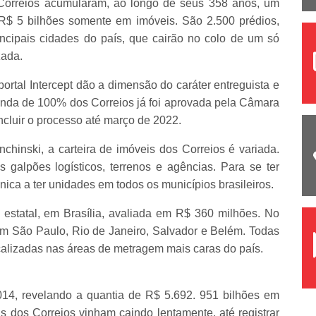
 Correios acumularam, ao longo de seus 358 anos, um
R$ 5 bilhões somente em imóveis. São 2.500 prédios,
ncipais cidades do país, que cairão no colo de um só
zada.
ortal Intercept dão a dimensão do caráter entreguista e
enda de 100% dos Correios já foi aprovada pela Câmara
ncluir o processo até março de 2022.
nchinski, a carteira de imóveis dos Correios é variada.
s galpões logísticos, terrenos e agências. Para se ter
nica a ter unidades em todos os municípios brasileiros.
 estatal, em Brasília, avaliada em R$ 360 milhões. No
em São Paulo, Rio de Janeiro, Salvador e Belém. Todas
calizadas nas áreas de metragem mais caras do país.
014, revelando a quantia de R$ 5.692. 951 bilhões em
s dos Correios vinham caindo lentamente, até registrar