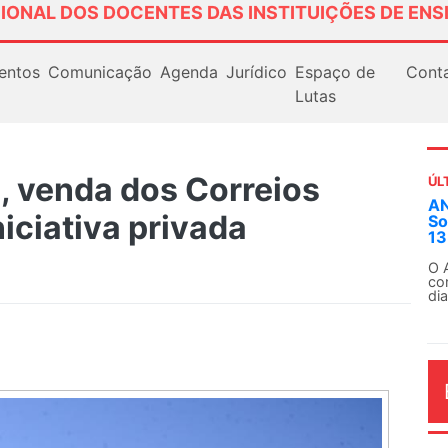
IONAL DOS DOCENTES DAS INSTITUIÇÕES DE ENS
entos
Comunicação
Agenda
Jurídico
Espaço de
Cont
Lutas
 venda dos Correios
ÚL
AN
niciativa privada
So
13
O 
co
dia