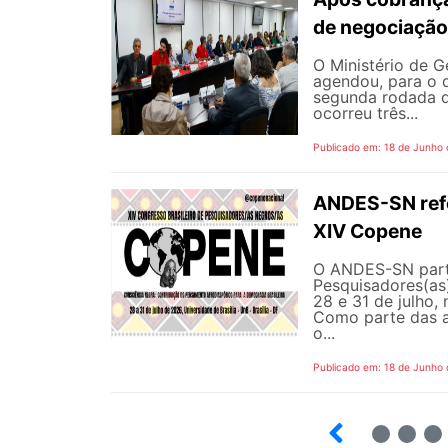
de negociação
O Ministério de G
agendou, para o d
segunda rodada d
ocorreu três...
Publicado em: 18 de Junho
ANDES-SN refor
XIV Copene
O ANDES-SN parti
Pesquisadores(as)
28 e 31 de julho, 
Como parte das a
o...
Publicado em: 18 de Junho
2
3
4