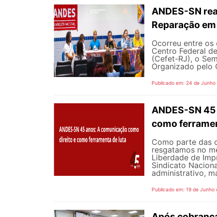
ANDES-SN reaf
Reparação em 
Ocorreu entre os 
Centro Federal d
(Cefet-RJ), o Sem
Organizado pelo G
Publicado em: 24 de Junho
ANDES-SN 45 A
como ferramen
Como parte das 
resgatamos no mê
Liberdade de Impr
Sindicato Nacion
administrativo, m
Publicado em: 19 de Junho
Após cobrança