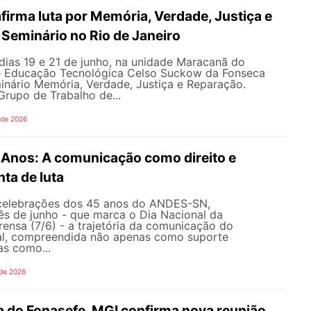
irma luta por Memória, Verdade, Justiça e
Seminário no Rio de Janeiro
dias 19 e 21 de junho, na unidade Maracanã do
e Educação Tecnológica Celso Suckow da Fonseca
inário Memória, Verdade, Justiça e Reparação.
rupo de Trabalho de...
 de 2026
nos: A comunicação como direito e
ta de luta
celebrações dos 45 anos do ANDES-SN,
s de junho - que marca o Dia Nacional da
ensa (7/6) - a trajetória da comunicação do
al, compreendida não apenas como suporte
as como...
 de 2026
 do Fonasefe, MGI confirma nova reunião