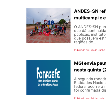
ANDES-SN refo
multicampi e e
O ANDES-SN public
que dá continuid
públicas, institut
que possuem estr
regiões de...
Publicado em: 25 de Junho
MGI envia pau
nesta quinta (
A segunda rodada
Entidades Naciona
federal ocorrerá n
foi confirmada dia
Publicado em: 24 de Junho