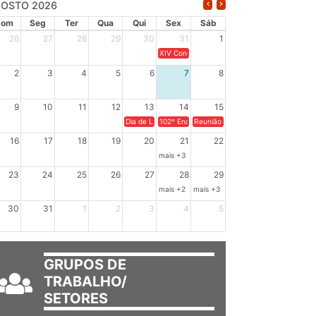
OSTO 2026
Dom
Seg
Ter
Qua
Qui
Sex
Sáb
26
27
28
29
30
31
1
XIV Congresso Brasileiro de Pesquisadores(a
2
3
4
5
6
7
8
9
10
11
12
13
14
15
Dia de Luta em Defesa de Cuba e da Soberania dos Po
102º Encontro da Regional Leste, “Em terra e
Reunião GTPE.
16
17
18
19
20
21
22
mais +3
23
24
25
26
27
28
29
mais +2
mais +3
30
31
1
2
3
4
5
GRUPOS DE
TRABALHO/
SETORES