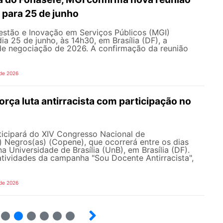
 para 25 de junho
estão e Inovação em Serviços Públicos (MGI)
ia 25 de junho, às 14h30, em Brasília (DF), a
e negociação de 2026. A confirmação da reunião
 de 2026
ça luta antirracista com participação no
cipará do XIV Congresso Nacional de
 Negros(as) (Copene), que ocorrerá entre os dias
na Universidade de Brasília (UnB), em Brasília (DF).
tividades da campanha "Sou Docente Antirracista",
 de 2026
5
6
7
8
9
10