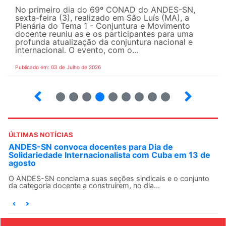
No primeiro dia do 69º CONAD do ANDES-SN,
sexta-feira (3), realizado em São Luís (MA), a
Plenária do Tema 1 - Conjuntura e Movimento
docente reuniu as e os participantes para uma
profunda atualização da conjuntura nacional e
internacional. O evento, com o...
Publicado em: 03 de Julho de 2026
2
3
4
5
6
7
8
9
ÚLTIMAS NOTÍCIAS
ANDES-SN convoca docentes para Dia de
Solidariedade Internacionalista com Cuba em 13 de
agosto
O ANDES-SN conclama suas seções sindicais e o conjunto
da categoria docente a construírem, no dia...