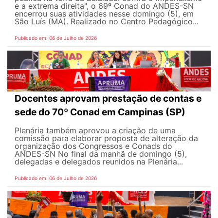
e a extrema direita", o 69º Conad do ANDES-SN
encerrou suas atividades nesse domingo (5), em
São Luís (MA). Realizado no Centro Pedagógico...
Publicado em: 06 de Julho de 2026
Docentes aprovam prestação de contas e
sede do 70º Conad em Campinas (SP)
Plenária também aprovou a criação de uma
comissão para elaborar proposta de alteração da
organização dos Congressos e Conads do
ANDES-SN No final da manhã de domingo (5),
delegadas e delegados reunidos na Plenária...
Publicado em: 06 de Julho de 2026