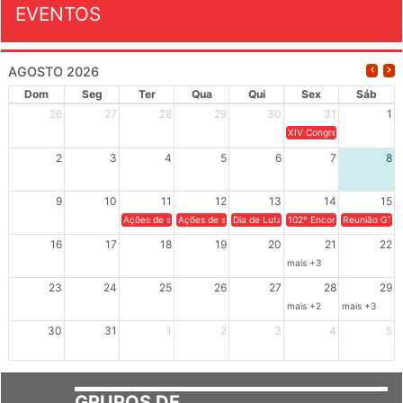
EVENTOS
AGOSTO 2026
Dom
Seg
Ter
Qua
Qui
Sex
Sáb
26
27
28
29
30
31
1
XIV Congresso Brasileiro 
2
3
4
5
6
7
8
9
10
11
12
13
14
15
Ações de solidariedade a Cuba no Rio Grande do Sul - 100 anos 
Ações de solidariedade a Cuba no Rio Grande do Su
Dia de Luta em Defesa de Cuba e da S
102º Encontro da Regional
Reunião GTPE
16
17
18
19
20
21
22
mais +3
23
24
25
26
27
28
29
mais +2
mais +3
30
31
1
2
3
4
5
GRUPOS DE