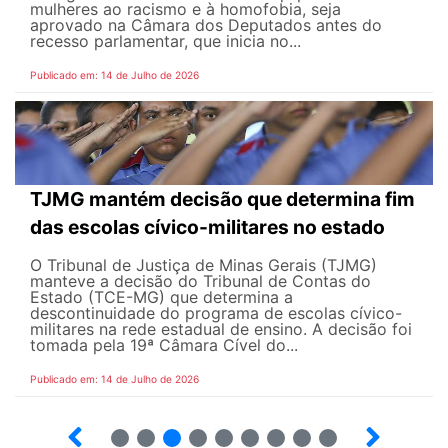
mulheres ao racismo e à homofobia, seja
aprovado na Câmara dos Deputados antes do
recesso parlamentar, que inicia no...
Publicado em: 14 de Julho de 2026
TJMG mantém decisão que determina fim
das escolas cívico-militares no estado
O Tribunal de Justiça de Minas Gerais (TJMG)
manteve a decisão do Tribunal de Contas do
Estado (TCE-MG) que determina a
descontinuidade do programa de escolas cívico-
militares na rede estadual de ensino. A decisão foi
tomada pela 19ª Câmara Cível do...
Publicado em: 14 de Julho de 2026
2
3
4
5
6
7
8
9