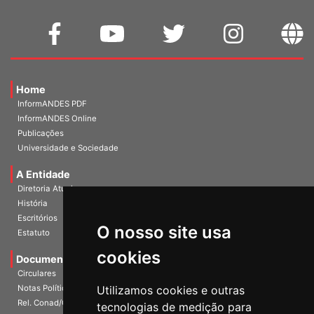
Home
InformANDES PDF
InformANDES Online
Publicações
Universidade e Sociedade
A Entidade
Diretoria Atual
História
O nosso site usa
Escritórios
Estatuto
cookies
Documentos
Circulares
Utilizamos cookies e outras
Notas Políticas
tecnologias de medição para
Rel. Conad/Congresso