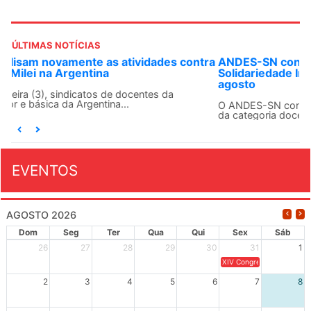
ÚLTIMAS NOTÍCIAS
ANDES-SN convoca docentes para Dia de
Solidariedade Internacionalista com Cuba em 13 de
agosto
O ANDES-SN conclama suas seções sindicais e o conjunto
da categoria docente a construírem, no dia...
EVENTOS
AGOSTO 2026
Dom
Seg
Ter
Qua
Qui
Sex
Sáb
26
27
28
29
30
31
1
XIV Congresso Brasileiro 
2
3
4
5
6
7
8