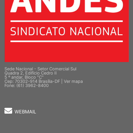
Sede Nacional - Setor Comercial Sul
Quadra 2, Edifício Cedro II
5 º andar, Bloco "C"
Cep: 70302-914 Brasília-DF |
Ver mapa
Fone: (61) 3962-8400
WEBMAIL