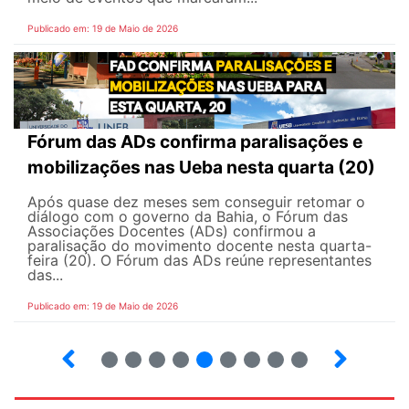
Publicado em: 19 de Maio de 2026
Fórum das ADs confirma paralisações e
mobilizações nas Ueba nesta quarta (20)
Após quase dez meses sem conseguir retomar o
diálogo com o governo da Bahia, o Fórum das
Associações Docentes (ADs) confirmou a
paralisação do movimento docente nesta quarta-
feira (20). O Fórum das ADs reúne representantes
das...
Publicado em: 19 de Maio de 2026
5
6
7
8
9
10
12
13