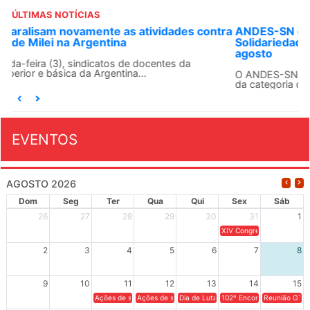
ÚLTIMAS NOTÍCIAS
ANDES-SN convoca docentes para Dia de
Solidariedade Internacionalista com Cuba em 13 de
agosto
O ANDES-SN conclama suas seções sindicais e o conjunto
da categoria docente a construírem, no dia...
EVENTOS
AGOSTO 2026
Dom
Seg
Ter
Qua
Qui
Sex
Sáb
26
27
28
29
30
31
1
XIV Congresso Brasileiro 
2
3
4
5
6
7
8
9
10
11
12
13
14
15
Ações de solidariedade a Cuba no Rio Grande do Sul - 100 anos 
Ações de solidariedade a Cuba no Rio Grande do Su
Dia de Luta em Defesa de Cuba e da S
102º Encontro da Regional
Reunião GTPE