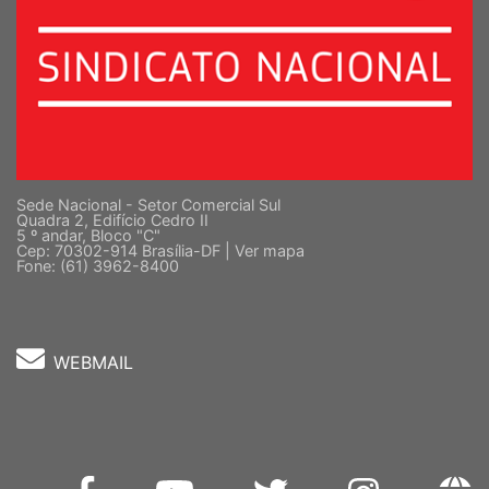
Sede Nacional - Setor Comercial Sul
Quadra 2, Edifício Cedro II
5 º andar, Bloco "C"
Cep: 70302-914 Brasília-DF |
Ver mapa
Fone: (61) 3962-8400
WEBMAIL