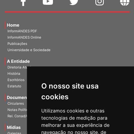
Home
InformANDES PDF
InformANDES Online
Publicações
Universidade e Sociedade
A Entidade
Diretoria Atual
História
O nosso site usa
Escritórios
Estatuto
cookies
Documentos
Circulares
Utilizamos cookies e outras
Notas Políticas
tecnologias de medição para
Rel. Conad/Congresso
melhorar a sua experiência de
navegação no nosso site, de
Mídias