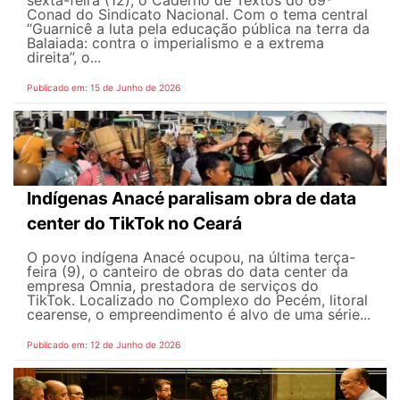
sexta-feira (12), o Caderno de Textos do 69º
Conad do Sindicato Nacional. Com o tema central
“Guarnicê a luta pela educação pública na terra da
Balaiada: contra o imperialismo e a extrema
direita”, o...
Publicado em: 15 de Junho de 2026
Indígenas Anacé paralisam obra de data
center do TikTok no Ceará
O povo indígena Anacé ocupou, na última terça-
feira (9), o canteiro de obras do data center da
empresa Omnia, prestadora de serviços do
TikTok. Localizado no Complexo do Pecém, litoral
cearense, o empreendimento é alvo de uma série...
Publicado em: 12 de Junho de 2026