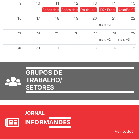
9
10
11
12
13
14
15
Ações de solidariedade a Cuba no Rio Grande do Sul - 100 anos 
Ações de solidariedade a Cuba no Rio Grande do Su
Dia de Luta em Defesa de Cuba e da S
102º Encontro da Regional
Reunião GTPE
16
17
18
19
20
21
22
mais +3
23
24
25
26
27
28
29
mais +2
mais +3
30
31
1
2
3
4
5
GRUPOS DE
TRABALHO/
SETORES
JORNAL
INFORM
ANDES
Ver todos