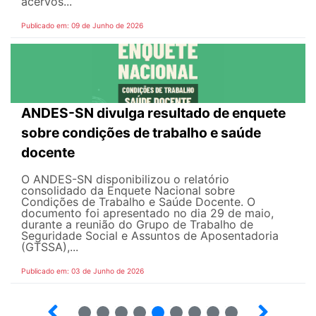
acervos...
Publicado em: 09 de Junho de 2026
ANDES-SN divulga resultado de enquete
sobre condições de trabalho e saúde
docente
O ANDES-SN disponibilizou o relatório
consolidado da Enquete Nacional sobre
Condições de Trabalho e Saúde Docente. O
documento foi apresentado no dia 29 de maio,
durante a reunião do Grupo de Trabalho de
Seguridade Social e Assuntos de Aposentadoria
(GTSSA),...
Publicado em: 03 de Junho de 2026
3
4
5
6
7
8
9
10