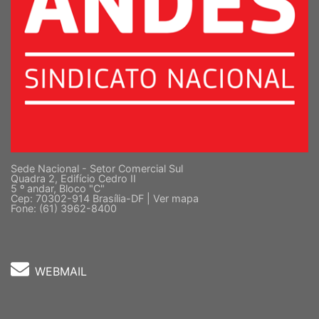
Sede Nacional - Setor Comercial Sul
Quadra 2, Edifício Cedro II
5 º andar, Bloco "C"
Cep: 70302-914 Brasília-DF |
Ver mapa
Fone: (61) 3962-8400
WEBMAIL