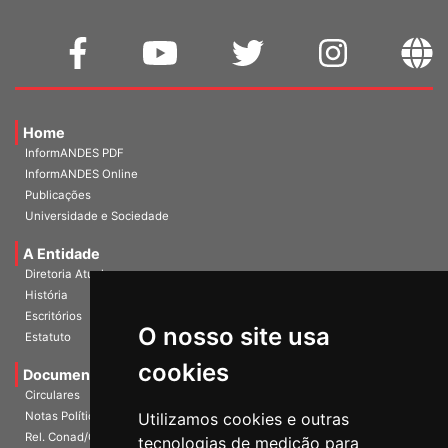
Home
InformANDES PDF
InformANDES Online
Publicações
Universidade e Sociedade
A Entidade
Diretoria Atual
História
O nosso site usa
Escritórios
Estatuto
cookies
Documentos
Circulares
Utilizamos cookies e outras
Notas Políticas
tecnologias de medição para