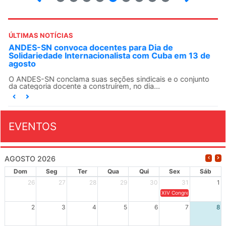
ÚLTIMAS NOTÍCIAS
ANDES-SN convoca docentes para Dia de
Solidariedade Internacionalista com Cuba em 13 de
agosto
O ANDES-SN conclama suas seções sindicais e o conjunto
da categoria docente a construírem, no dia...
EVENTOS
AGOSTO 2026
Dom
Seg
Ter
Qua
Qui
Sex
Sáb
26
27
28
29
30
31
1
XIV Congresso Brasileiro 
2
3
4
5
6
7
8