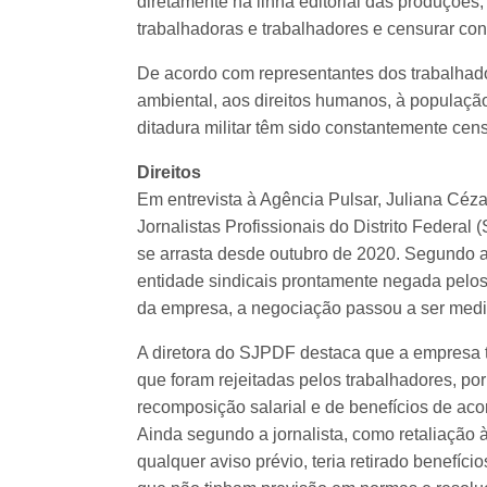
diretamente na linha editorial das produções
trabalhadoras e trabalhadores e censurar con
De acordo com representantes dos trabalhado
ambiental, aos direitos humanos, à população
ditadura militar têm sido constantemente ce
Direitos
Em entrevista à Agência Pulsar, Juliana Céz
Jornalistas Profissionais do Distrito Federa
se arrasta desde outubro de 2020. Segundo a
entidade sindicais prontamente negada pelo
da empresa, a negociação passou a ser media
A diretora do SJPDF destaca que a empresa t
que foram rejeitadas pelos trabalhadores, p
recomposição salarial e de benefícios de aco
Ainda segundo a jornalista, como retaliação
qualquer aviso prévio, teria retirado benefíc