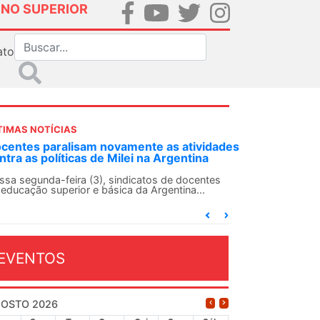
INO SUPERIOR
ato
TIMAS NOTÍCIAS
DES-SN convoca docentes para Dia de
lidariedade Internacionalista com Cuba em
 de agosto
ANDES-SN conclama suas seções sindicais e o
njunto da categoria docente a construírem, no
...
EVENTOS