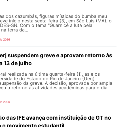
as dos cazumbás, figuras místicas do bumba meu
eve início nesta sexta-feira (3), em São Luís (MA), o
ES-SN. Com o tema "Guarnicê a luta pela
na terra da...
de 2026
erj suspendem greve e aprovam retorno às
a 13 de julho
l realizada na última quarta-feira (1), as e os
ersidade do Estado do Rio de Janeiro (Uerj)
 suspensão da greve. A decisão, aprovada por ampla
ceu o retorno às atividades acadêmicas para o dia
de 2026
o das IFE avança com instituição de GT no
o o movimento estudantil