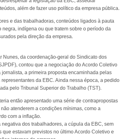
, desrespeitar a legislação da EBC, assediar
teúdos, além de fazer uso político da empresa pública.
res e das trabalhadoras, conteúdos ligados à pauta
 negra, indígena ou que tratem sobre o período da
nsurados pela direção da empresa.
ar Nunes, da coordenação-geral do Sindicato dos
l (SJPDF), contou que a negociação do Acordo Coletivo
 jornalista, a primeira proposta encaminhada pelas
s representantes da EBC. Ainda nessa época, a pedido
da pelo Tribunal Superior do Trabalho (TST).
eria então apresentado uma série de contrapropostas
or não atenderem a condições mínimas, como a
rdo com a inflação.
 à negativa dos trabalhadores, a cúpula da EBC, sem
ios que estavam previstos no último Acordo Coletivo e