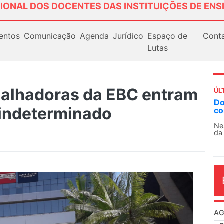
IONAL DOS DOCENTES DAS INSTITUIÇÕES DE ENS
entos
Comunicação
Agenda
Jurídico
Espaço de
Cont
Lutas
balhadoras da EBC entram
ÚL
AN
 indeterminado
So
13
O 
co
dia
.