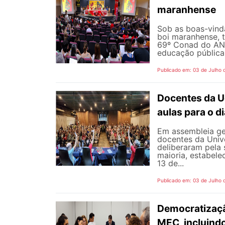
maranhense
Sob as boas-vind
boi maranhense, t
69º Conad do AND
educação pública 
Publicado em: 03 de Julho 
Docentes da U
aulas para o di
Em assembleia gera
docentes da Univ
deliberaram pela
maioria, estabele
13 de...
Publicado em: 03 de Julho 
Democratizaçã
MEC, incluind