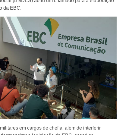
Social (BNDES) abriu um chamado para a elaboração
ão da EBC.
litares em cargos de chefia, além de interferir