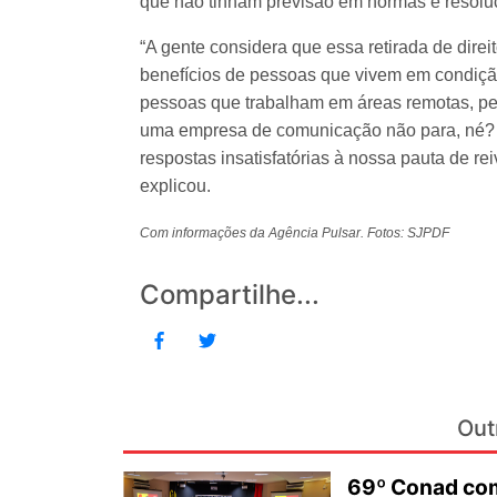
que não tinham previsão em normas e resolu
“A gente considera que essa retirada de direi
benefícios de pessoas que vivem em condição
pessoas que trabalham em áreas remotas, pe
uma empresa de comunicação não para, né? Tu
respostas insatisfatórias à nossa pauta de r
explicou.
Com informações da Agência Pulsar. Fotos: SJPDF
Compartilhe...
Out
69º Conad com