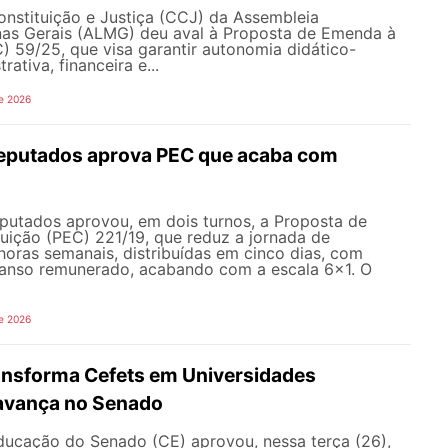
nstituição e Justiça (CCJ) da Assembleia
inas Gerais (ALMG) deu aval à Proposta de Emenda à
) 59/25, que visa garantir autonomia didático-
trativa, financeira e...
e 2026
eputados aprova PEC que acaba com
utados aprovou, em dois turnos, a Proposta de
uição (PEC) 221/19, que reduz a jornada de
horas semanais, distribuídas em cinco dias, com
canso remunerado, acabando com a escala 6x1. O
e 2026
ransforma Cefets em Universidades
avança no Senado
ucação do Senado (CE) aprovou, nessa terça (26),