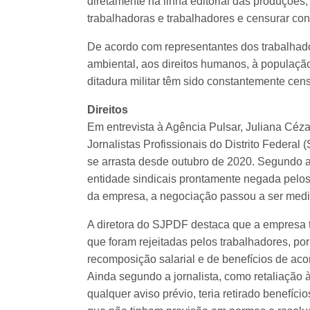
diretamente na linha editorial das produções
trabalhadoras e trabalhadores e censurar con
De acordo com representantes dos trabalhado
ambiental, aos direitos humanos, à população
ditadura militar têm sido constantemente ce
Direitos
Em entrevista à Agência Pulsar, Juliana Céz
Jornalistas Profissionais do Distrito Federa
se arrasta desde outubro de 2020. Segundo a
entidade sindicais prontamente negada pelo
da empresa, a negociação passou a ser media
A diretora do SJPDF destaca que a empresa t
que foram rejeitadas pelos trabalhadores, p
recomposição salarial e de benefícios de aco
Ainda segundo a jornalista, como retaliação
qualquer aviso prévio, teria retirado benefíc