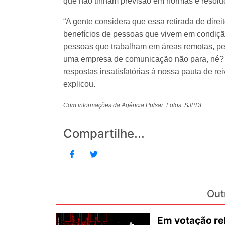
que não tinham previsão em normas e resolu
“A gente considera que essa retirada de direi
benefícios de pessoas que vivem em condição
pessoas que trabalham em áreas remotas, pe
uma empresa de comunicação não para, né? Tu
respostas insatisfatórias à nossa pauta de r
explicou.
Com informações da Agência Pulsar. Fotos: SJPDF
Compartilhe...
Out
Em votação re