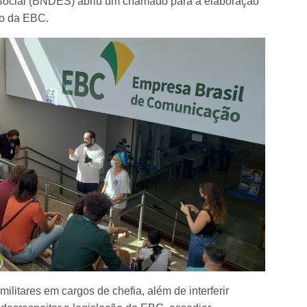
Social (BNDES) abriu um chamado para a elaboração
ão da EBC.
litares em cargos de chefia, além de interferir