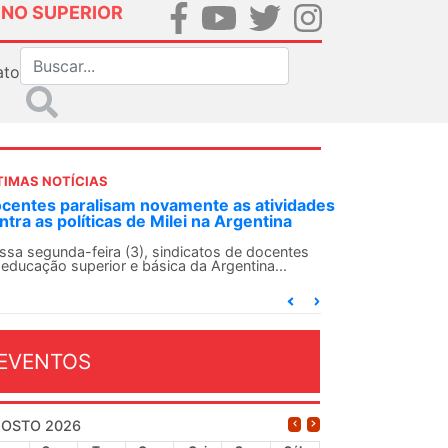
INO SUPERIOR
ato
TIMAS NOTÍCIAS
DES-SN convoca docentes para Dia de
lidariedade Internacionalista com Cuba em
 de agosto
ANDES-SN conclama suas seções sindicais e o
njunto da categoria docente a construírem, no
...
EVENTOS