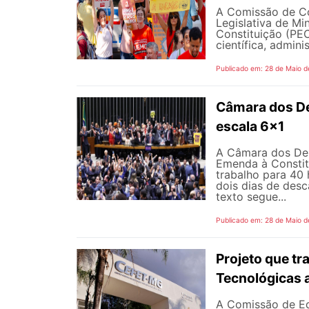
A Comissão de Co
Legislativa de M
Constituição (PEC
científica, adminis
Publicado em: 28 de Maio d
Câmara dos D
escala 6x1
A Câmara dos Dep
Emenda à Constit
trabalho para 40 
dois dias de des
texto segue...
Publicado em: 28 de Maio d
Projeto que t
Tecnológicas 
A Comissão de Ed