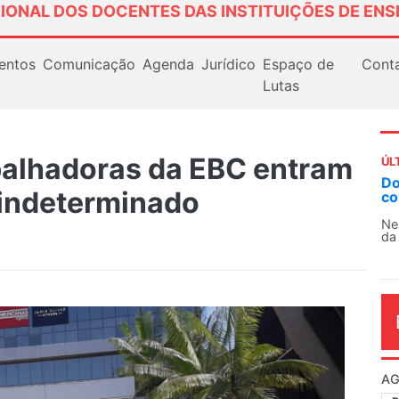
IONAL DOS DOCENTES DAS INSTITUIÇÕES DE ENS
entos
Comunicação
Agenda
Jurídico
Espaço de
Cont
Lutas
balhadoras da EBC entram
ÚL
AN
 indeterminado
So
13
O 
co
dia
.