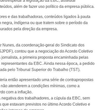
, desrespeitar a legislação da EBC, assediar
teúdos, além de fazer uso político da empresa pública.
res e das trabalhadoras, conteúdos ligados à pauta
 negra, indígena ou que tratem sobre o período da
nsurados pela direção da empresa.
ar Nunes, da coordenação-geral do Sindicato dos
l (SJPDF), contou que a negociação do Acordo Coletivo
 jornalista, a primeira proposta encaminhada pelas
s representantes da EBC. Ainda nessa época, a pedido
da pelo Tribunal Superior do Trabalho (TST).
eria então apresentado uma série de contrapropostas
or não atenderem a condições mínimas, como a
rdo com a inflação.
 à negativa dos trabalhadores, a cúpula da EBC, sem
ios que estavam previstos no último Acordo Coletivo e