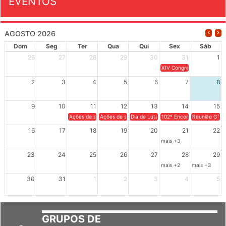
EVENTOS
AGOSTO 2026
Dom
Seg
Ter
Qua
Qui
Sex
Sáb
26
27
28
29
30
31
1
XIV Congresso Brasileiro 
2
3
4
5
6
7
8
9
10
11
12
13
14
15
Ações de solidariedade a Cuba no Rio Grande do Sul - 100 anos 
Ações de solidariedade a Cuba no Rio Grande do Su
Dia de Luta em Defesa de Cuba e da S
102º Encontro da Regional
Reunião GTPE
16
17
18
19
20
21
22
mais +3
23
24
25
26
27
28
29
mais +2
mais +3
30
31
1
2
3
4
5