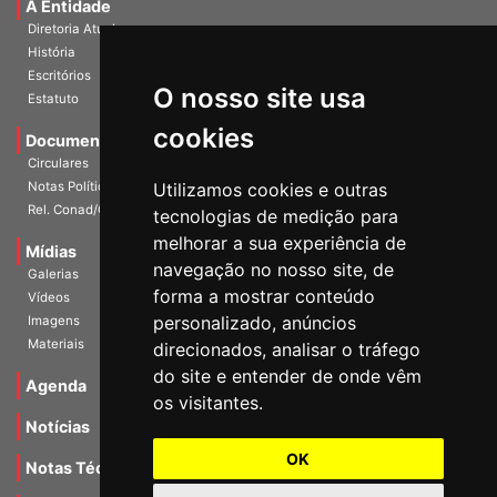
A Entidade
Diretoria Atual
História
O nosso site usa
Escritórios
Estatuto
cookies
Documentos
Circulares
Utilizamos cookies e outras
Notas Políticas
tecnologias de medição para
Rel. Conad/Congresso
melhorar a sua experiência de
navegação no nosso site, de
Mídias
Galerias
forma a mostrar conteúdo
Vídeos
personalizado, anúncios
Imagens
direcionados, analisar o tráfego
Materiais
do site e entender de onde vêm
os visitantes.
Agenda
Notícias
OK
Notas Técnicas