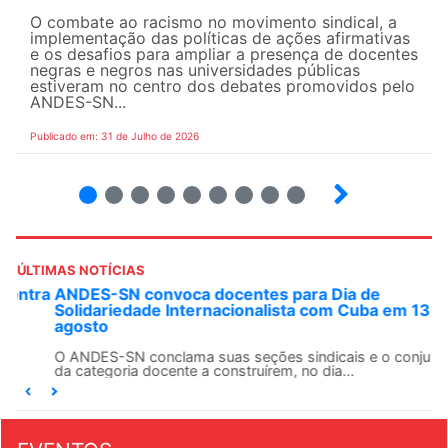
O combate ao racismo no movimento sindical, a
implementação das políticas de ações afirmativas
e os desafios para ampliar a presença de docentes
negras e negros nas universidades públicas
estiveram no centro dos debates promovidos pelo
ANDES-SN...
Publicado em: 31 de Julho de 2026
2
3
4
5
6
7
8
9
ÚLTIMAS NOTÍCIAS
ANDES-SN convoca docentes para Dia de
Solidariedade Internacionalista com Cuba em 13 de
agosto
O ANDES-SN conclama suas seções sindicais e o conjunto
da categoria docente a construírem, no dia...