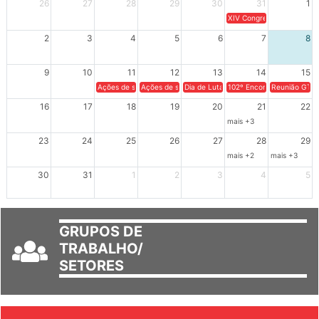
26
27
28
29
30
31
1
XIV Congresso Brasileiro 
2
3
4
5
6
7
8
9
10
11
12
13
14
15
Ações de solidariedade a Cuba no Rio Grande do Sul - 100 anos 
Ações de solidariedade a Cuba no Rio Grande do Su
Dia de Luta em Defesa de Cuba e da S
102º Encontro da Regional
Reunião GTPE
16
17
18
19
20
21
22
mais +3
23
24
25
26
27
28
29
mais +2
mais +3
30
31
1
2
3
4
5
GRUPOS DE
TRABALHO/
SETORES