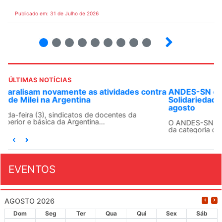
Publicado em: 31 de Julho de 2026
2
3
4
5
6
7
8
9
ÚLTIMAS NOTÍCIAS
ANDES-SN convoca docentes para Dia de
Solidariedade Internacionalista com Cuba em 13 de
agosto
O ANDES-SN conclama suas seções sindicais e o conjunto
da categoria docente a construírem, no dia...
EVENTOS
AGOSTO 2026
Dom
Seg
Ter
Qua
Qui
Sex
Sáb