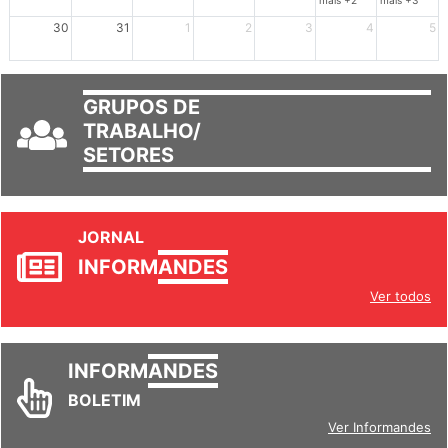
mais +2
mais +3
30
31
1
2
3
4
5
GRUPOS DE
TRABALHO/
SETORES
JORNAL
INFORM
ANDES
Ver todos
INFORM
ANDES
BOLETIM
Ver Informandes