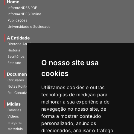
Home
InformANDES PDF
InformANDES Online
Publicações
Universidade e Sociedade
A Entidade
Diretoria Atual
História
O nosso site usa
Escritórios
Estatuto
cookies
Documentos
Circulares
Utilizamos cookies e outras
Notas Políticas
tecnologias de medição para
Rel. Conad/Congresso
melhorar a sua experiência de
navegação no nosso site, de
Mídias
Galerias
forma a mostrar conteúdo
Vídeos
personalizado, anúncios
Imagens
direcionados, analisar o tráfego
Materiais