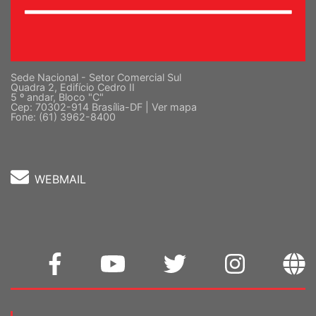
Sede Nacional - Setor Comercial Sul
Quadra 2, Edifício Cedro II
5 º andar, Bloco "C"
Cep: 70302-914 Brasília-DF |
Ver mapa
Fone: (61) 3962-8400
WEBMAIL