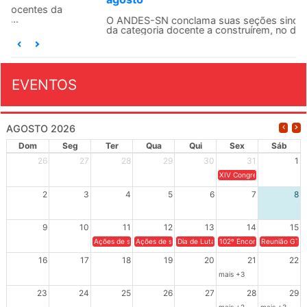
O ANDES-SN conclama suas seções sindicais e o conjunto
da categoria docente a construírem, no dia...
EVENTOS
AGOSTO 2026
Dom
Seg
Ter
Qua
Qui
Sex
Sáb
26
27
28
29
30
31
1
XIV Congresso Brasileiro 
2
3
4
5
6
7
8
9
10
11
12
13
14
15
Ações de solidariedade a Cuba no Rio Grande do Sul - 100 anos 
Ações de solidariedade a Cuba no Rio Grande do Su
Dia de Luta em Defesa de Cuba e da S
102º Encontro da Regional
Reunião GTPE
16
17
18
19
20
21
22
mais +3
23
24
25
26
27
28
29