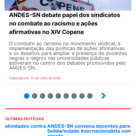
ANDES-SN debate papel dos sindicatos
no combate ao racismo e ações
afirmativas no XIV Copene
O combate ao racismo no movimento sindical, a
implementação das políticas de ações afirmativas
e os desafios para ampliar a presença de docentes
negras e negros nas universidades públicas
estiveram no centro dos debates promovidos pelo
ANDES-SN...
Publicado em: 31 de Julho de 2026
2
3
4
5
6
7
8
9
ÚLTIMAS NOTÍCIAS
ANDES-SN convoca docentes para Dia de
Solidariedade Internacionalista com Cuba em 13 de
agosto