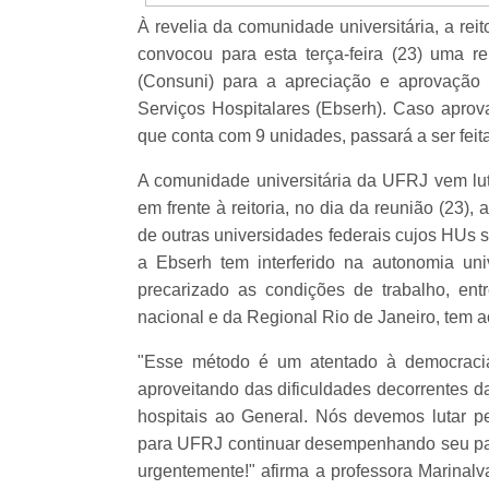
À revelia da comunidade universitária, a re
convocou para esta terça-feira (23) uma re
(Consuni) para a apreciação e aprovação
Serviços Hospitalares (Ebserh). Caso aprov
que conta com 9 unidades, passará a ser feita
A comunidade universitária da UFRJ vem lut
em frente à reitoria, no dia da reunião (23),
de outras universidades federais cujos HUs 
a Ebserh tem interferido na autonomia univ
precarizado as condições de trabalho, ent
nacional e da Regional Rio de Janeiro, tem
"Esse método é um atentado à democracia i
aproveitando das dificuldades decorrentes d
hospitais ao General. Nós devemos lutar p
para UFRJ continuar desempenhando seu pape
urgentemente!" afirma a professora Marinal