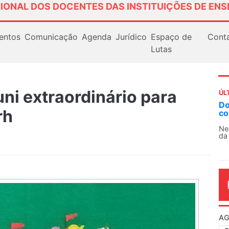
IONAL DOS DOCENTES DAS INSTITUIÇÕES DE ENS
entos
Comunicação
Agenda
Jurídico
Espaço de
Cont
Lutas
i extraordinário para
ÚL
AN
rh
So
13
O 
co
dia
.