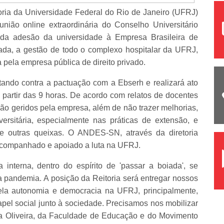
itoria da Universidade Federal do Rio de Janeiro (UFRJ)
união online extraordinária do Conselho Universitário
 da adesão da universidade à Empresa Brasileira de
ada, a gestão de todo o complexo hospitalar da UFRJ,
 pela empresa pública de direito privado.
ando contra a pactuação com a Ebserh e realizará ato
 a partir das 9 horas. De acordo com relatos de docentes
são geridos pela empresa, além de não trazer melhorias,
ersitária, especialmente nas práticas de extensão, e
re outras queixas. O ANDES-SN, através da diretoria
 acompanhado e apoiado a luta na UFRJ.
nterna, dentro do espírito de 'passar a boiada', se
a pandemia. A posição da Reitoria será entregar nossos
ela autonomia e democracia na UFRJ, principalmente,
l social junto à sociedade. Precisamos nos mobilizar
va Oliveira, da Faculdade de Educação e do Movimento