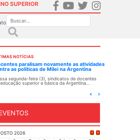
INO SUPERIOR
ato
TIMAS NOTÍCIAS
DES-SN convoca docentes para Dia de
lidariedade Internacionalista com Cuba em
 de agosto
ANDES-SN conclama suas seções sindicais e o
njunto da categoria docente a construírem, no
...
EVENTOS