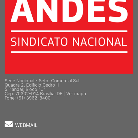
Sede Nacional - Setor Comercial Sul
Quadra 2, Edifício Cedro II
5 º andar, Bloco "C"
Cep: 70302-914 Brasília-DF |
Ver mapa
Fone: (61) 3962-8400
WEBMAIL