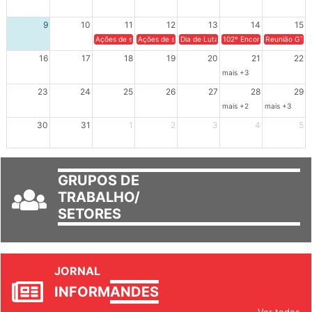
9
10
11
12
13
14
15
Ações de solidariedade a Cuba no Rio Grande do Sul - 100 anos 
Ações de solidariedade a Cuba no Rio Grande do Su
Dia de Luta em Defesa de Cuba e da S
102º Encontro da Regional
Reunião GTPE
16
17
18
19
20
21
22
mais +3
23
24
25
26
27
28
29
mais +2
mais +3
30
31
1
2
3
4
5
GRUPOS DE
TRABALHO/
SETORES
JORNAL
INFORM
ANDES