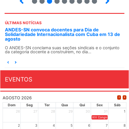
ÚLTIMAS NOTÍCIAS
ANDES-SN convoca docentes para Dia de
Solidariedade Internacionalista com Cuba em 13 de
agosto
O ANDES-SN conclama suas seções sindicais e o conjunto
da categoria docente a construírem, no dia...
EVENTOS
AGOSTO 2026
Dom
Seg
Ter
Qua
Qui
Sex
Sáb
26
27
28
29
30
31
1
XIV Congresso Brasileiro 
2
3
4
5
6
7
8