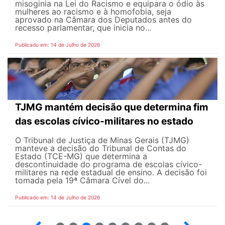
misoginia na Lei do Racismo e equipara o ódio às
mulheres ao racismo e à homofobia, seja
aprovado na Câmara dos Deputados antes do
recesso parlamentar, que inicia no...
Publicado em: 14 de Julho de 2026
TJMG mantém decisão que determina fim
das escolas cívico-militares no estado
O Tribunal de Justiça de Minas Gerais (TJMG)
manteve a decisão do Tribunal de Contas do
Estado (TCE-MG) que determina a
descontinuidade do programa de escolas cívico-
militares na rede estadual de ensino. A decisão foi
tomada pela 19ª Câmara Cível do...
Publicado em: 14 de Julho de 2026
2
3
4
5
6
7
8
9