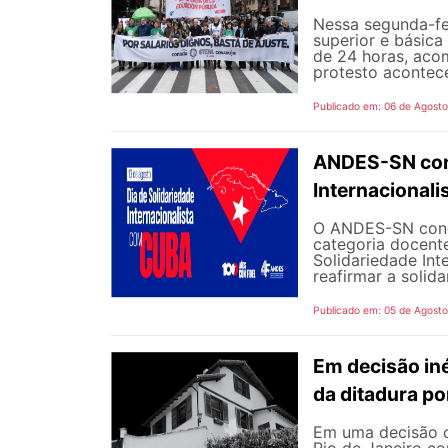
Nessa segunda-fe
superior e básica
de 24 horas, aco
protesto aconteceu
Publicado em: 06 de Agost
ANDES-SN conv
Internacional
O ANDES-SN concl
categoria docente
Solidariedade Int
reafirmar a solida
Publicado em: 05 de Agost
Em decisão iné
da ditadura p
Em uma decisão co
Rio de Janeiro c