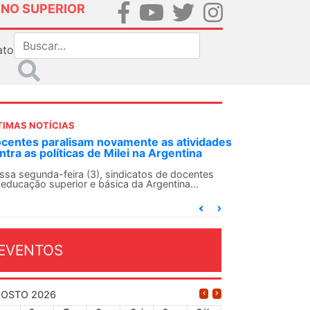
INO SUPERIOR
ato
TIMAS NOTÍCIAS
DES-SN convoca docentes para Dia de
lidariedade Internacionalista com Cuba em
 de agosto
ANDES-SN conclama suas seções sindicais e o
njunto da categoria docente a construírem, no
...
EVENTOS
OSTO 2026