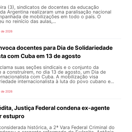
ira (3), sindicatos de docentes da educação
 da Argentina realizaram uma paralisação nacional
mpanhada de mobilizações em todo o país. O
 no reinício das aulas,...
o de 2026
oca docentes para Dia de Solidariedade
ista com Cuba em 13 de agosto
ama suas seções sindicais e o conjunto da
 a construírem, no dia 13 de agosto, um Dia de
ernacionalista com Cuba. A mobilização visa
riedade internacionalista à luta do povo cubano e...
o de 2026
dita, Justiça Federal condena ex-agente
or estupro
nsiderada histórica, a 2ª Vara Federal Criminal do
ondenou o sargento reformado do Exército, Antônio