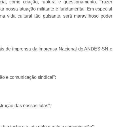
cia, como criação, ruptura e questionamento. Trazer
nsar nossa atuação militante é fundamental. Em especial
a vida cultural tão pulsante, será maravilhoso poder
nais de imprensa da Imprensa Nacional do ANDES-SN e
ão e comunicação sindical”;
strução das nossas lutas”;
 big techs e a luta pelo direito à comunicação”;