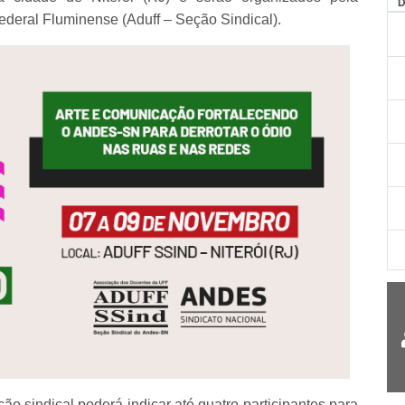
deral Fluminense (Aduff – Seção Sindical).
ção sindical poderá indicar até quatro participantes para