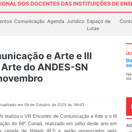
IONAL DOS DOCENTES DAS INSTITUIÇÕES DE ENS
entos
Comunicação
Agenda
Jurídico
Espaço de
Cont
Lutas
unicação e Arte e III
ÚL
Docentes paralisam novamente as atividades
AN
 e Arte do ANDES-SN
contra as políticas de Milei na Argentina
So
13
Nessa segunda-feira (3), sindicatos de docentes
 novembro
da educação superior e básica da Argentina...
O 
co
dia
tualizado em 09 de Outubro de 2025 às 14h43
realiza o VIII Encontro de Comunicação e Arte e o III
eração do 68º Conad, realizado em julho deste ano em
AG
 cidade de Niterói (RJ) e serão organizados pela