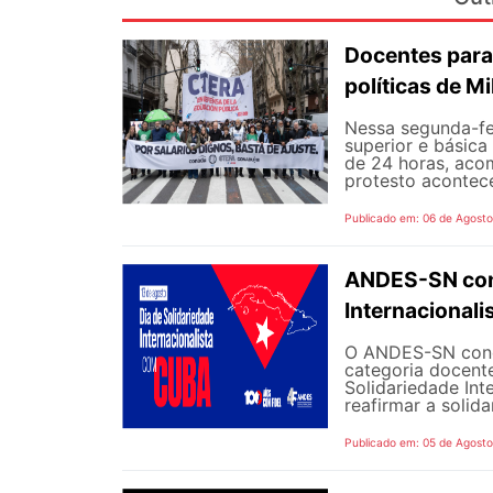
Docentes para
políticas de Mi
Nessa segunda-fe
superior e básica
de 24 horas, aco
protesto aconteceu
Publicado em: 06 de Agost
ANDES-SN conv
Internacional
O ANDES-SN concl
categoria docente
Solidariedade Int
reafirmar a solida
Publicado em: 05 de Agost