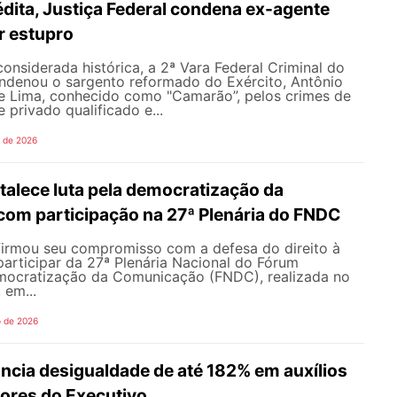
dita, Justiça Federal condena ex-agente
or estupro
nsiderada histórica, a 2ª Vara Federal Criminal do
ondenou o sargento reformado do Exército, Antônio
de Lima, conhecido como "Camarão”, pelos crimes de
 privado qualificado e...
o de 2026
alece luta pela democratização da
om participação na 27ª Plenária do FNDC
rmou seu compromisso com a defesa do direito à
articipar da 27ª Plenária Nacional do Fórum
mocratização da Comunicação (FNDC), realizada no
 em...
o de 2026
ncia desigualdade de até 182% em auxílios
dores do Executivo