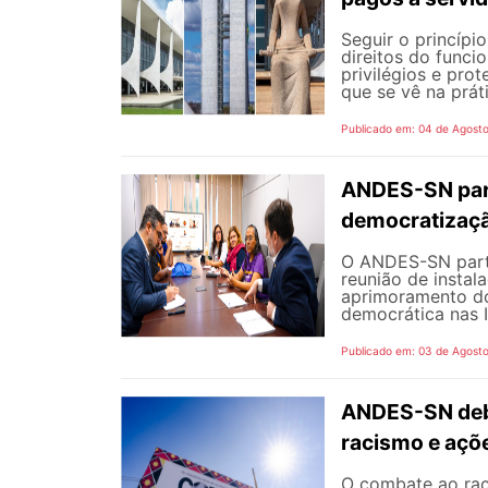
Seguir o princípi
direitos do funci
privilégios e pro
que se vê na prát
Publicado em: 04 de Agost
ANDES-SN part
democratizaçã
O ANDES-SN partic
reunião de instal
aprimoramento do
democrática nas I
Publicado em: 03 de Agost
ANDES-SN deba
racismo e açõ
O combate ao rac