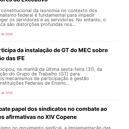
o constitucional da isonomia no contexto dos
onalismo federal é fundamental para impedir
teger os servidores e as servidoras. No entanto, o
ica são distorções profundas nos...
o de 2026
icipa da instalação de GT do MEC sobre
o das IFE
ipou, na manhã da última sexta-feira (31), da
ação do Grupo de Trabalho (GT) para
s mecanismos de participação e gestão
nstituições Federais de Ensino...
o de 2026
te papel dos sindicatos no combate ao
es afirmativas no XIV Copene
ismo no movimento sindical, a implementação das