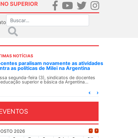
INO SUPERIOR
ato
TIMAS NOTÍCIAS
DES-SN convoca docentes para Dia de
lidariedade Internacionalista com Cuba em
 de agosto
ANDES-SN conclama suas seções sindicais e o
njunto da categoria docente a construírem, no
...
EVENTOS