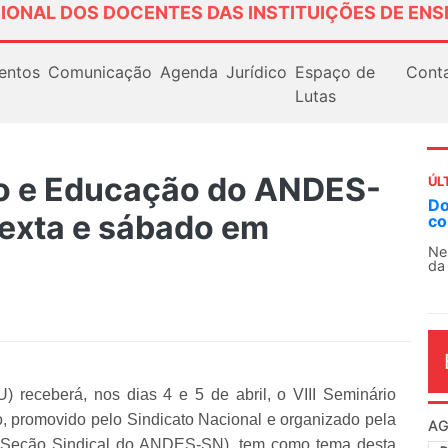
IONAL DOS DOCENTES DAS INSTITUIÇÕES DE ENS
entos
Comunicação
Agenda
Jurídico
Espaço de
Cont
Lutas
do e Educação do ANDES-
ÚL
AN
exta e sábado em
So
13
O 
co
dia
 receberá, nos dias 4 e 5 de abril, o VIII Seminário
promovido pelo Sindicato Nacional e organizado pela
 Seção Sindical do ANDES-SN), tem como tema desta