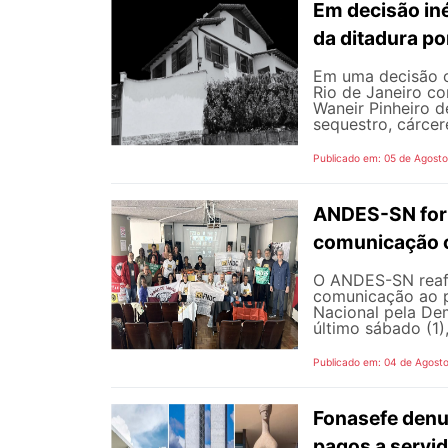
Em decisão iné
da ditadura p
Em uma decisão co
Rio de Janeiro c
Waneir Pinheiro 
sequestro, cárcere
Publicado em: 05 de Agost
ANDES-SN fort
comunicação c
O ANDES-SN reafi
comunicação ao p
Nacional pela De
último sábado (1),
Publicado em: 04 de Agost
Fonasefe denu
pagos a servi