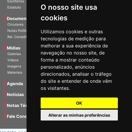
O nosso site usa
Escritórios
Estatuto
cookies
Documentos
Circulares
Utilizamos cookies e outras
Notas Políticas
tecnologias de medição para
Rel. Conad/Congresso
melhorar a sua experiência de
navegação no nosso site, de
Mídias
Galerias
forma a mostrar conteúdo
Vídeos
personalizado, anúncios
Imagens
direcionados, analisar o tráfego
Materiais
do site e entender de onde vêm
os visitantes.
Agenda
Notícias
OK
Notas Técnicas
Alterar as minhas preferências
Fale Conocsco
MANTIDO POR Camaleão Soft