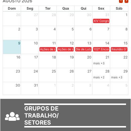
AGOSTO 2026
Dom
Seg
Ter
Qua
Qui
Sex
Sáb
26
27
28
29
30
31
1
XIV Congresso Brasileiro 
2
3
4
5
6
7
8
9
10
11
12
13
14
15
Ações de solidariedade a Cuba no Rio Grande do Sul - 100 anos 
Ações de solidariedade a Cuba no Rio Grande do Su
Dia de Luta em Defesa de Cuba e da S
102º Encontro da Regional
Reunião GTPE
16
17
18
19
20
21
22
mais +3
23
24
25
26
27
28
29
mais +2
mais +3
30
31
1
2
3
4
5
GRUPOS DE
TRABALHO/
SETORES