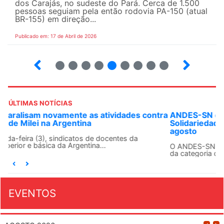
dos Carajás, no sudeste do Pará. Cerca de 1.500
pessoas seguiam pela então rodovia PA-150 (atual
BR-155) em direção...
Publicado em: 17 de Abril de 2026
9
10
12
13
14
15
16
17
ÚLTIMAS NOTÍCIAS
ANDES-SN convoca docentes para Dia de
Solidariedade Internacionalista com Cuba em 13 de
agosto
O ANDES-SN conclama suas seções sindicais e o conjunto
da categoria docente a construírem, no dia...
EVENTOS