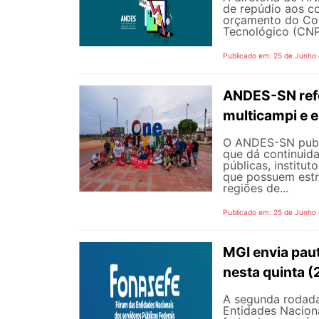
de repúdio aos c
orçamento do Con
Tecnológico (CNPq
Publicado em: 25 de Junho
ANDES-SN refo
multicampi e e
O ANDES-SN public
que dá continuid
públicas, institut
que possuem estr
regiões de...
Publicado em: 25 de Junho
MGI envia pau
nesta quinta (
A segunda rodada
Entidades Naciona