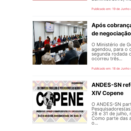
Publicado em: 19 de Junho
Após cobrança
de negociação
O Ministério de G
agendou, para o d
segunda rodada d
ocorreu três...
Publicado em: 18 de Junho
ANDES-SN refor
XIV Copene
O ANDES-SN parti
Pesquisadores(as)
28 e 31 de julho, 
Como parte das a
o...