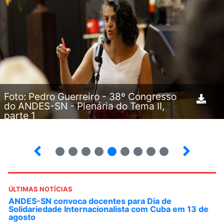
Foto: Pedro Guerreiro - 38º Congresso
do ANDES-SN - Plenária do Tema II,
parte 1
5
6
7
8
9
10
12
13
ÚLTIMAS NOTÍCIAS
ANDES-SN convoca docentes para Dia de
Solidariedade Internacionalista com Cuba em 13 de
agosto