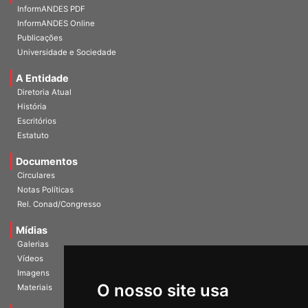
Home
InformANDES PDF
InformANDES Online
Publicações
Universidade e Sociedade
A Entidade
Diretoria Atual
História
Escritórios
Estatuto
Documentos
Circulares
Notas Políticas
Rel. Conad/Congresso
Mídias
Galerias
Vídeos
Imagens
O nosso site usa
Materiais