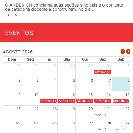
O ANDES-SN conclama suas seções sindicais e o conjunto
da categoria docente a construírem, no dia...
EVENTOS
AGOSTO 2026
Dom
Seg
Ter
Qua
Qui
Sex
Sáb
26
27
28
29
30
31
1
XIV Congresso Brasileiro 
2
3
4
5
6
7
8
9
10
11
12
13
14
15
Ações de solidariedade a Cuba no Rio Grande do Sul - 100 anos 
Ações de solidariedade a Cuba no Rio Grande do Su
Dia de Luta em Defesa de Cuba e da S
102º Encontro da Regional
Reunião GTPE
16
17
18
19
20
21
22
mais +3
23
24
25
26
27
28
29