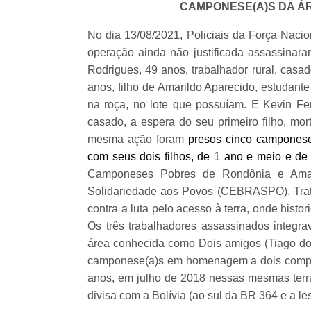
CAMPONESE(A)S DA Á
No dia 13/08/2021, Policiais da Força Nacio
operação ainda não justificada assassinar
Rodrigues, 49 anos, trabalhador rural, casa
anos, filho de Amarildo Aparecido, estudant
na roça, no lote que possuíam. E Kevin Fe
casado, a espera do seu primeiro filho, mo
mesma ação foram
presos cinco camponese
com seus dois filhos, de 1 ano e meio e de
Camponeses Pobres de Rondônia e Amazô
Solidariedade aos Povos (CEBRASPO). Trat
contra a luta pelo acesso à terra, onde histo
Os três trabalhadores assassinados integr
área conhecida como Dois amigos (Tiago do
camponese(a)s em homenagem a dois compan
anos, em julho de 2018 nessas mesmas terra
divisa com a Bolívia (ao sul da BR 364 e a le