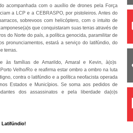
do acompanhada com o auxílio de drones pela Força
unciam a LCP e a CEBRASPO, por pistoleiros. Antes do
barracos, sobrevoos com helicóptero, com o intuito de
camponese(a)s que conquistaram suas terras através de
os do Norte do país, a política genocida, paramilitar de
s pronunciamentos, estará a serviço do latifúndio, do
e terras.
 às famílias de Amarildo, Amaral e Kevin, à(o)s
Porto Velho/Ro e reafirma estar ombro a ombro na luta
igno, contra o latifúndio e a política neofacista operada
s nos Estados e Municípios. Se soma aos pedidos de
dantes dos assassinatos e pela liberdade da(o)s
 Latifúndio!