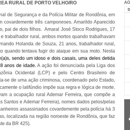
REA RURAL DE PORTO VELHO/RO
nal de Segurança e da Polícia Militar de Rondônia, em
am covardemente três camponeses. Amarildo Aparecido
do, pai de dois filhos. Amaral José Stoco Rodrigues, 17
e e trabalhador rural, ambos mortos quando trabalhavam
rnando Holanda de Souza, 21 anos, trabalhador rural,
rto quando tentava fugir do ataque em sua moto. Nesta
(a)s, sendo um idoso e dois casais, uma deles detida
 8 anos de idade.
A ação foi denunciada pela Liga dos
nia Ocidental (LCP) e pelo Centro Brasileiro de
a-se de uma ação criminosa, coordenado pelo Estado,
ricamente o latifúndio impõe sua regra e lógica de morte.
avam a ocupação rural Ademar Ferreira, que compõe a
s Santos e Ademar Ferreira), nomes dados pelos/pelas
heiros assassinados covardemente pela polícia há 3
s, localizada na região noroeste de Rondônia, que faz
ste da BR 425).