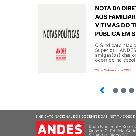
NOTA DA DIR
AOS FAMILIA
VÍTIMAS DO 
PÚBLICA EM S
O Sindicato Nacio
Superior - ANDES-
amigas(os) das(os
ocorrido na escol
26 de Setembro de 2025
8
9
10
SINDICATO NACIONAL DOS DOCENTES DAS INSTITUIÇÕES D
Sede Nacional - Setor 
Quadra 2, Edifício Cedr
5 º andar, Bloco "C"