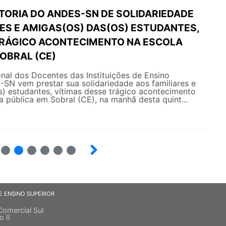
ETORIA DO ANDES-SN DE SOLIDARIEDADE
RES E AMIGAS(OS) DAS(OS) ESTUDANTES,
TRÁGICO ACONTECIMENTO NA ESCOLA
OBRAL (CE)
nal dos Docentes das Instituições de Ensino
SN vem prestar sua solidariedade aos familiares e
) estudantes, vítimas desse trágico acontecimento
a pública em Sobral (CE), na manhã desta quint...
12
13
14
15
16
E ENSINO SUPERIOR
Comercial Sul
o II