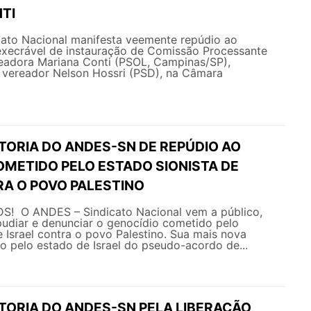
TI
ato Nacional manifesta veemente repúdio ao
execrável de instauração de Comissão Processante
readora Mariana Conti (PSOL, Campinas/SP),
 vereador Nelson Hossri (PSD), na Câmara
TORIA DO ANDES-SN DE REPÚDIO AO
OMETIDO PELO ESTADO SIONISTA DE
RA O POVO PALESTINO
! O ANDES – Sindicato Nacional vem a público,
pudiar e denunciar o genocídio cometido pelo
e Israel contra o povo Palestino. Sua mais nova
ão pelo estado de Israel do pseudo-acordo de...
ETORIA DO ANDES-SN PELA LIBERAÇÃO