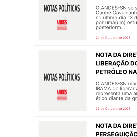
O ANDES-SN se sol
Caribé Cavalcant
no último dia 13 
por uma(um) estu
posteriorm...
24 de Outubro de 2025
NOTA DA DIRE
LIBERAÇÃO D
PETRÓLEO NA
O ANDES-SN manif
IBAMA de liberar
representa uma am
ético diante da gr
23 de Outubro de 2025
NOTA DA DIRE
PERSEGUIÇÃO