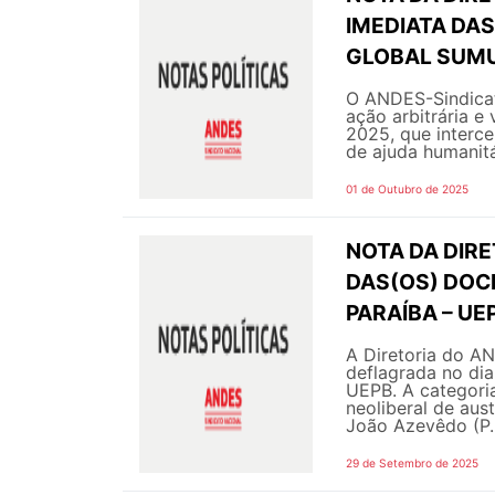
IMEDIATA DAS
GLOBAL SUMU
O ANDES-Sindicat
ação arbitrária e 
2025, que interce
de ajuda humanitá
01 de Outubro de 2025
NOTA DA DIRE
DAS(OS) DOC
PARAÍBA – UE
A Diretoria do A
deflagrada no di
UEPB. A categoria 
neoliberal de aus
João Azevêdo (P..
29 de Setembro de 2025