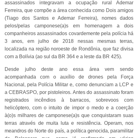
assassinados integravam a ocupação rural Ademar
Ferreira, que compõe a área conhecida como Dois amigos
(Tiago dos Santos e Ademar Ferreira), nomes dados
pelos/pelas camponese(a)s em homenagem a dois
companheiros assassinados covardemente pela polícia há
3 anos, em julho de 2018 nessas mesmas terras,
localizada na região noroeste de Rondônia, que faz divisa
com a Bolívia (ao sul da BR 364 e a leste da BR 425).
Desde julho deste ano essa área vem sendo
acompanhada com o auxílio de drones pela Força
Nacional, pela Polícia Militar e, como denunciam a LCP e
a CEBRASPO, por pistoleiros. Antes do assassinato foram
registrados incêndios à barracos, sobrevoos com
helicóptero, com o intuito de impor o medo e a coerção
à(o)s milhares de camponese(a)s que conquistaram suas
terras através de muita luta e resistência. Operam, nos
meandros do Norte do país, a política genocida, paramilitar