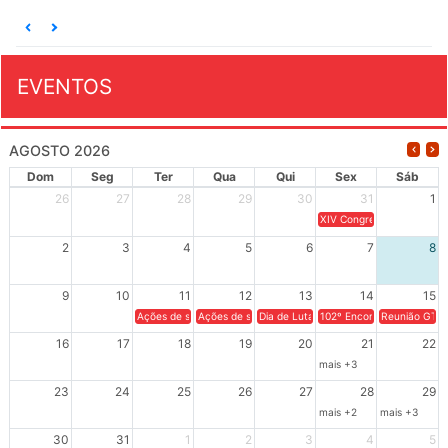
EVENTOS
AGOSTO 2026
Dom
Seg
Ter
Qua
Qui
Sex
Sáb
26
27
28
29
30
31
1
XIV Congresso Brasileiro 
2
3
4
5
6
7
8
9
10
11
12
13
14
15
Ações de solidariedade a Cuba no Rio Grande do Sul - 100 anos 
Ações de solidariedade a Cuba no Rio Grande do Su
Dia de Luta em Defesa de Cuba e da S
102º Encontro da Regional
Reunião GTPE
16
17
18
19
20
21
22
mais +3
23
24
25
26
27
28
29
mais +2
mais +3
30
31
1
2
3
4
5