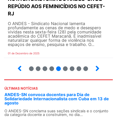
REPÚDIO AOS FEMINICÍDIOS NO CEFET-
RJ
O ANDES - Sindicato Nacional lamenta
profundamente as cenas de medo e desespero
vividas nesta sexta-feira (28) pela comunidade
acadêmica do CEFET Maracanã. É inadmissível
naturalizar qualquer forma de violência nos
espaços de ensino, pesquisa e trabalho. O...
01 de Dezembro de 2025
5
6
7
8
9
10
12
13
ÚLTIMAS NOTÍCIAS
ANDES-SN convoca docentes para Dia de
Solidariedade Internacionalista com Cuba em 13 de
agosto
O ANDES-SN conclama suas seções sindicais e o conjunto
da categoria docente a construírem, no dia...