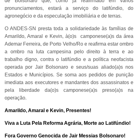
de Bolsonaro que, como já reafirmado em vários
pronunciamentos, estará a serviço do latifúndio, do
agronegócio e da especulação imobiliária e de terras.
O ANDES-SN presta toda a solidariedade às famílias de
Amarildo, Amaral e Kevin, à(o)s camponese(a)s da área
Ademar Ferreira, de Porto Velho/Ro e reafirma estar ombro
a ombro na luta campesina pelo direito à terra e ao
trabalho digno, contra o latifúndio e a política neofacista
operada por Jair Bolsonaro e seus/suas aliado(a)s nos
Estados e Municípios. Se soma aos pedidos de punição
imediata aos executores e mandantes dos assassinatos e
pela liberdade da(o)s camponese(a)s preso(a)s na
operação.
Amarildo, Amaral e Kevin, Presentes!
Viva a Luta Pela Reforma Agrária, Morte ao Latifúndio!
Fora Governo Genocida de Jair Messias Bolsonaro!