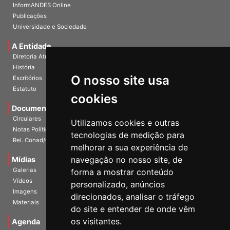
InformANDES Online
Publicações
Universidade e Sociedade
A Entidade
Diretoria Atual
História
O nosso site usa
Escritórios
Estatuto
cookies
Documentos
Circulares
Utilizamos cookies e outras
Notas Políticas
tecnologias de medição para
Rel. Conad/Congresso
melhorar a sua experiência de
navegação no nosso site, de
Mídias
Galerias
forma a mostrar conteúdo
Vídeos
personalizado, anúncios
Imagens
direcionados, analisar o tráfego
Materiais
do site e entender de onde vêm
os visitantes.
Agenda