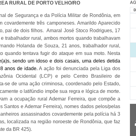
AG
REA RURAL DE PORTO VELHO/RO
nal de Segurança e da Polícia Militar de Rondônia, em
am covardemente três camponeses. Amarildo Aparecido
do, pai de dois filhos. Amaral José Stoco Rodrigues, 17
e e trabalhador rural, ambos mortos quando trabalhavam
rnando Holanda de Souza, 21 anos, trabalhador rural,
rto quando tentava fugir do ataque em sua moto. Nesta
(a)s, sendo um idoso e dois casais, uma deles detida
 8 anos de idade.
A ação foi denunciada pela Liga dos
nia Ocidental (LCP) e pelo Centro Brasileiro de
a-se de uma ação criminosa, coordenado pelo Estado,
ricamente o latifúndio impõe sua regra e lógica de morte.
avam a ocupação rural Ademar Ferreira, que compõe a
s Santos e Ademar Ferreira), nomes dados pelos/pelas
heiros assassinados covardemente pela polícia há 3
s, localizada na região noroeste de Rondônia, que faz
ste da BR 425).