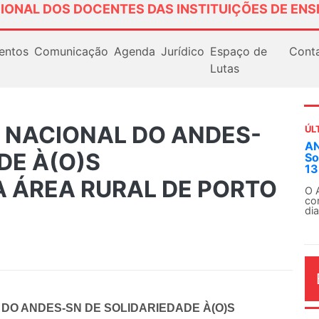
IONAL DOS DOCENTES DAS INSTITUIÇÕES DE ENS
entos
Comunicação
Agenda
Jurídico
Espaço de
Cont
Lutas
A NACIONAL DO ANDES-
ÚL
AN
DE À(O)S
So
13
 ÁREA RURAL DE PORTO
O 
co
dia
 DO ANDES-SN DE SOLIDARIEDADE À(O)S