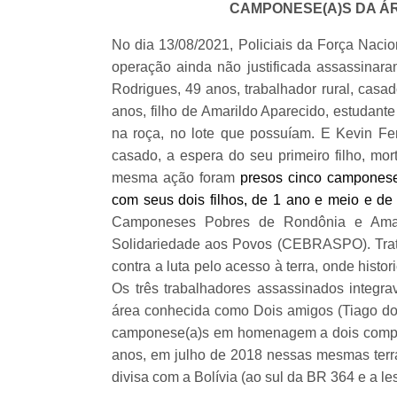
CAMPONESE(A)S DA Á
No dia 13/08/2021, Policiais da Força Nacio
operação ainda não justificada assassinar
Rodrigues, 49 anos, trabalhador rural, casa
anos, filho de Amarildo Aparecido, estudant
na roça, no lote que possuíam. E Kevin Fe
casado, a espera do seu primeiro filho, mo
mesma ação foram
presos cinco camponese
com seus dois filhos, de 1 ano e meio e de
Camponeses Pobres de Rondônia e Amazô
Solidariedade aos Povos (CEBRASPO). Trat
contra a luta pelo acesso à terra, onde histo
Os três trabalhadores assassinados integr
área conhecida como Dois amigos (Tiago do
camponese(a)s em homenagem a dois compan
anos, em julho de 2018 nessas mesmas terra
divisa com a Bolívia (ao sul da BR 364 e a le