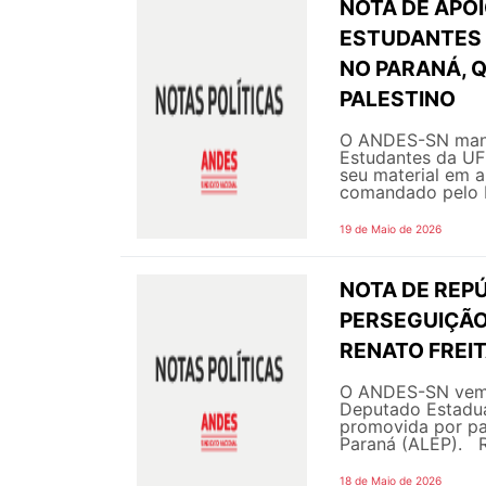
NOTA DE APOI
ESTUDANTES 
NO PARANÁ, 
PALESTINO
O ANDES-SN manif
Estudantes da UFF
seu material em a
comandado pelo Es
19 de Maio de 2026
NOTA DE REPÚ
PERSEGUIÇÃO
RENATO FREI
O ANDES-SN vem a
Deputado Estadual
promovida por pa
Paraná (ALEP). Re
18 de Maio de 2026