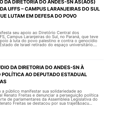
O DA DIRETORIA DO ANDES-SN ÀS(AOS)
DA UFFS – CAMPUS LARANJEIRAS DO SUL
QUE LUTAM EM DEFESA DO POVO
esta seu apoio ao Diretório Central dos
S, Campus Laranjeiras do Sul, no Paraná, que teve
poio à luta do povo palestino e contra o genocídio
tado de Israel retirado do espaço universitário....
DIO DA DIRETORIA DO ANDES-SN À
 POLÍTICA AO DEPUTADO ESTADUAL
TAS
 público manifestar sua solidariedade ao
 Renato Freitas e denunciar a perseguição política
rte de parlamentares da Assembleia Legislativa do
nato Freitas se destacou por sua trajet&oacu...