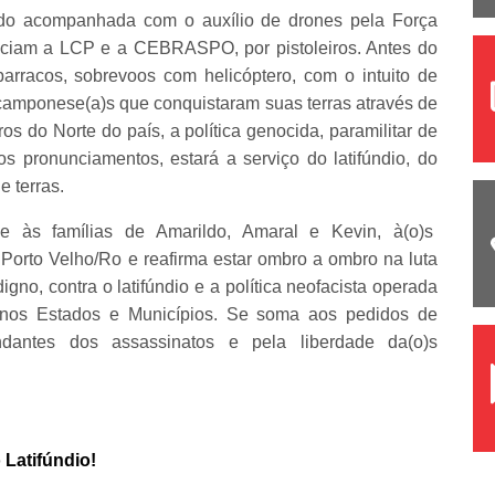
do acompanhada com o auxílio de drones pela Força
unciam a LCP e a CEBRASPO, por pistoleiros. Antes do
barracos, sobrevoos com helicóptero, com o intuito de
camponese(a)s que conquistaram suas terras através de
os do Norte do país, a política genocida, paramilitar de
s pronunciamentos, estará a serviço do latifúndio, do
e terras.
 às famílias de Amarildo, Amaral e Kevin, à(o)s
Porto Velho/Ro e reafirma estar ombro a ombro na luta
igno, contra o latifúndio e a política neofacista operada
s nos Estados e Municípios. Se soma aos pedidos de
dantes dos assassinatos e pela liberdade da(o)s
 Latifúndio!