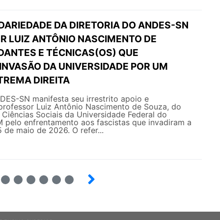
IDARIEDADE DA DIRETORIA DO ANDES-SN
R LUIZ ANTÔNIO NASCIMENTO DE
DANTES E TÉCNICAS(OS) QUE
 INVASÃO DA UNIVERSIDADE POR UM
TREMA DIREITA
DES-SN manifesta seu irrestrito apoio e
 professor Luiz Antônio Nascimento de Souza, do
Ciências Sociais da Universidade Federal do
pelo enfrentamento aos fascistas que invadiram a
 de maio de 2026. O refer...
4
5
6
7
8
9