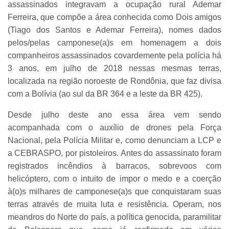
assassinados integravam a ocupação rural Ademar
Ferreira, que compõe a área conhecida como Dois amigos
(Tiago dos Santos e Ademar Ferreira), nomes dados
pelos/pelas camponese(a)s em homenagem a dois
companheiros assassinados covardemente pela polícia há
3 anos, em julho de 2018 nessas mesmas terras,
localizada na região noroeste de Rondônia, que faz divisa
com a Bolívia (ao sul da BR 364 e a leste da BR 425).
Desde julho deste ano essa área vem sendo
acompanhada com o auxílio de drones pela Força
Nacional, pela Polícia Militar e, como denunciam a LCP e
a CEBRASPO, por pistoleiros. Antes do assassinato foram
registrados incêndios à barracos, sobrevoos com
helicóptero, com o intuito de impor o medo e a coerção
à(o)s milhares de camponese(a)s que conquistaram suas
terras através de muita luta e resistência. Operam, nos
meandros do Norte do país, a política genocida, paramilitar