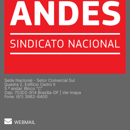
Sede Nacional - Setor Comercial Sul
Quadra 2, Edifício Cedro II
5 º andar, Bloco "C"
Cep: 70302-914 Brasília-DF |
Ver mapa
Fone: (61) 3962-8400
WEBMAIL