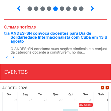
2
3
4
5
6
7
8
9
10
ÚLTIMAS NOTÍCIAS
ANDES-SN convoca docentes para Dia de
Solidariedade Internacionalista com Cuba em 13 de
agosto
O ANDES-SN conclama suas seções sindicais e o conjunto
da categoria docente a construírem, no dia...
EVENTOS
AGOSTO 2026
Dom
Seg
Ter
Qua
Qui
Sex
Sáb
26
27
28
29
30
31
1
XIV Congresso Brasileiro 