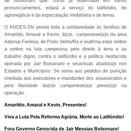
de Bolsonaro que, como já reafirmado em vários
pronunciamentos, estará a serviço do latifúndio, do
agronegócio e da especulação imobiliária e de terras.
O ANDES-SN presta toda a solidariedade às famílias de
Amarildo, Amaral e Kevin, à(o)s camponese(a)s da área
Ademar Ferreira, de Porto Velho/Ro e reafirma estar ombro
a ombro na luta campesina pelo direito à terra e ao
trabalho digno, contra o latifúndio e a política neofacista
operada por Jair Bolsonaro e seus/suas aliado(a)s nos
Estados e Municípios. Se soma aos pedidos de punição
imediata aos executores e mandantes dos assassinatos e
pela liberdade da(o)s camponese(a)s preso(a)s na
operação.
Amarildo, Amaral e Kevin, Presentes!
Viva a Luta Pela Reforma Agrária, Morte ao Latifúndio!
Fora Governo Genocida de Jair Messias Bolsonaro!