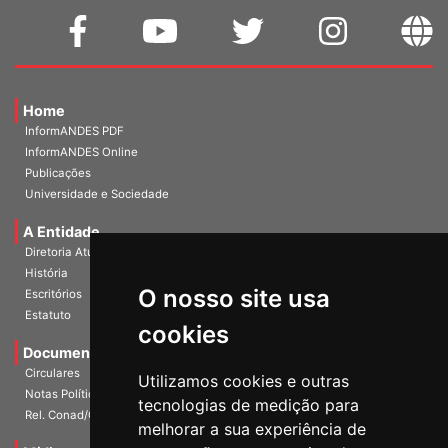
Home
InformANDES PDF
InformANDES Online
Publicações
Universidade e Sociedade
A Entidade
Diretoria Atual
História
O nosso site usa
Escritórios
Estatuto
cookies
Documentos
Circulares
Utilizamos cookies e outras
Notas Políticas
tecnologias de medição para
Rel. Conad/Congresso
melhorar a sua experiência de