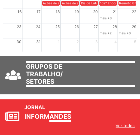
Ações de solidariedade a Cuba no Rio Grande do Sul - 100 anos 
Ações de solidariedade a Cuba no Rio Grande do Su
Dia de Luta em Defesa de Cuba e da S
102º Encontro da Regional
Reunião GTPE
16
17
18
19
20
21
22
mais +3
23
24
25
26
27
28
29
mais +2
mais +3
30
31
1
2
3
4
5
GRUPOS DE
TRABALHO/
SETORES
JORNAL
INFORM
ANDES
Ver todos