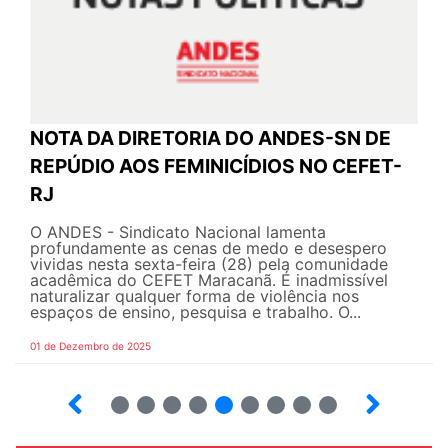
NOTA DA DIRETORIA DO ANDES-SN DE
REPÚDIO AOS FEMINICÍDIOS NO CEFET-
RJ
O ANDES - Sindicato Nacional lamenta
profundamente as cenas de medo e desespero
vividas nesta sexta-feira (28) pela comunidade
acadêmica do CEFET Maracanã. É inadmissível
naturalizar qualquer forma de violência nos
espaços de ensino, pesquisa e trabalho. O...
01 de Dezembro de 2025
5
6
7
8
9
10
12
13