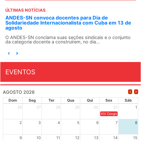
ÚLTIMAS NOTÍCIAS
ANDES-SN convoca docentes para Dia de
Solidariedade Internacionalista com Cuba em 13 de
agosto
O ANDES-SN conclama suas seções sindicais e o conjunto
da categoria docente a construírem, no dia...
EVENTOS
AGOSTO 2026
Dom
Seg
Ter
Qua
Qui
Sex
Sáb
26
27
28
29
30
31
1
XIV Congresso Brasileiro 
2
3
4
5
6
7
8
9
10
11
12
13
14
15