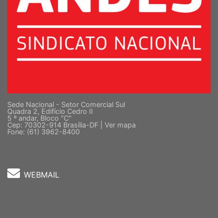
Sede Nacional - Setor Comercial Sul
Quadra 2, Edifício Cedro II
5 º andar, Bloco "C"
Cep: 70302-914 Brasília-DF |
Ver mapa
Fone: (61) 3962-8400
WEBMAIL