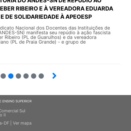
TORIA DO ANDES-SN DE REPÚDIO AO
EBER RIBEIRO E À VEREADORA EDUARDA
E DE SOLIDARIEDADE À APEOESP
ndicato Nacional dos Docentes das Instituições de
(ANDES-SN) manifesta seu repúdio à ação fascista
r Ribeiro (PL de Guarulhos) e da vereadora
no (PL de Praia Grande) - e grupo de
6
7
8
9
10
E ENSINO SUPERIOR
Comercial Sul
o II
ia-DF |
Ver mapa