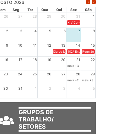
OSTO 2026
Dom
Seg
Ter
Qua
Qui
Sex
Sáb
26
27
28
29
30
31
1
XIV Congresso Brasileiro de Pesquisadores(a
2
3
4
5
6
7
8
9
10
11
12
13
14
15
Dia de Luta em Defesa de Cuba e da Soberania dos Po
102º Encontro da Regional Leste, “Em terra e
Reunião GTPE.
16
17
18
19
20
21
22
mais +3
23
24
25
26
27
28
29
mais +2
mais +3
30
31
1
2
3
4
5
GRUPOS DE
TRABALHO/
SETORES