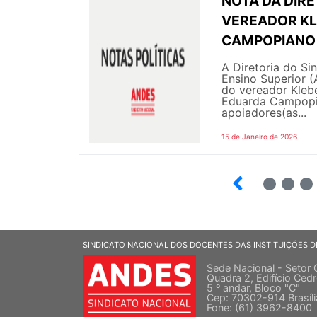
NOTA DA DIRE
VEREADOR KL
CAMPOPIANO 
A Diretoria do Si
Ensino Superior 
do vereador Klebe
Eduarda Campopia
apoiadores(as...
15 de Janeiro de 2026
3
4
5
SINDICATO NACIONAL DOS DOCENTES DAS INSTITUIÇÕES D
Sede Nacional - Setor 
Quadra 2, Edifício Cedr
5 º andar, Bloco "C"
Cep: 70302-914 Brasíl
Fone: (61) 3962-8400