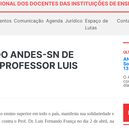
IONAL DOS DOCENTES DAS INSTITUIÇÕES DE ENS
entos
Comunicação
Agenda
Jurídico
Espaço de
Cont
Lutas
DO ANDES-SN DE
ÚL
AN
 PROFESSOR LUIS
So
13
A
O 
co
dia
ensino superior em todo o país, manifesta sua solidariedade e
 contra o Prof. Dr. Luis Fernando França no dia 2 de abril, na