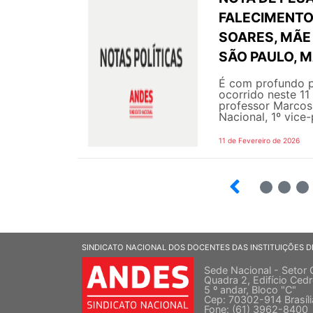
FALECIMENTO 
SOARES, MÃE 
SÃO PAULO, M
É com profundo p
ocorrido neste 11
professor Marcos 
Nacional, 1º vice-
11 de Fevereiro de 2026
2
3
4
SINDICATO NACIONAL DOS DOCENTES DAS INSTITUIÇÕES D
Sede Nacional - Setor 
Quadra 2, Edifício Cedr
5 º andar, Bloco "C"
Cep: 70302-914 Brasíl
Fone: (61) 3962-8400