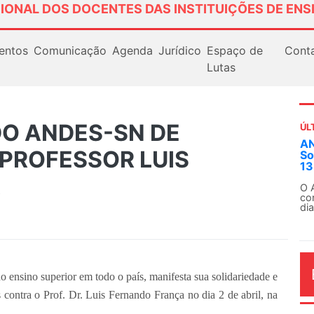
IONAL DOS DOCENTES DAS INSTITUIÇÕES DE ENS
entos
Comunicação
Agenda
Jurídico
Espaço de
Cont
Lutas
DO ANDES-SN DE
ÚL
AN
 PROFESSOR LUIS
So
13
A
O 
co
dia
ensino superior em todo o país, manifesta sua solidariedade e
 contra o Prof. Dr. Luis Fernando França no dia 2 de abril, na