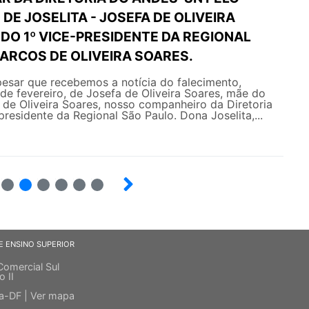
DE JOSELITA - JOSEFA DE OLIVEIRA
DO 1º VICE-PRESIDENTE DA REGIONAL
ARCOS DE OLIVEIRA SOARES.
esar que recebemos a notícia do falecimento,
 de fevereiro, de Josefa de Oliveira Soares, mãe do
de Oliveira Soares, nosso companheiro da Diretoria
presidente da Regional São Paulo. Dona Joselita,...
5
6
7
8
9
10
E ENSINO SUPERIOR
Comercial Sul
o II
ia-DF |
Ver mapa