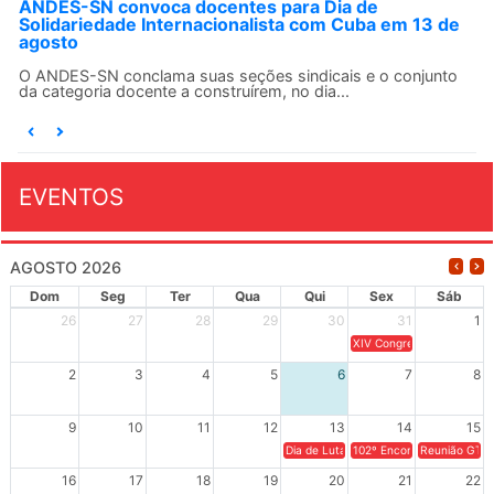
ANDES-SN convoca docentes para Dia de
Solidariedade Internacionalista com Cuba em 13 de
agosto
O ANDES-SN conclama suas seções sindicais e o conjunto
da categoria docente a construírem, no dia...
EVENTOS
AGOSTO 2026
Dom
Seg
Ter
Qua
Qui
Sex
Sáb
26
27
28
29
30
31
1
XIV Congresso Brasileiro 
2
3
4
5
6
7
8
9
10
11
12
13
14
15
Dia de Luta em Defesa de Cuba e da S
102º Encontro da Regional
Reunião GTPE
16
17
18
19
20
21
22