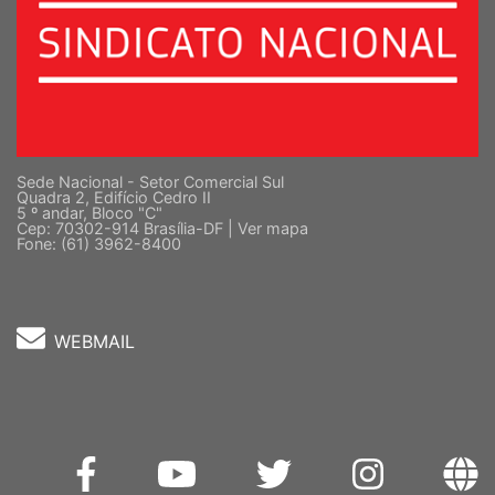
Sede Nacional - Setor Comercial Sul
Quadra 2, Edifício Cedro II
5 º andar, Bloco "C"
Cep: 70302-914 Brasília-DF |
Ver mapa
Fone: (61) 3962-8400
WEBMAIL