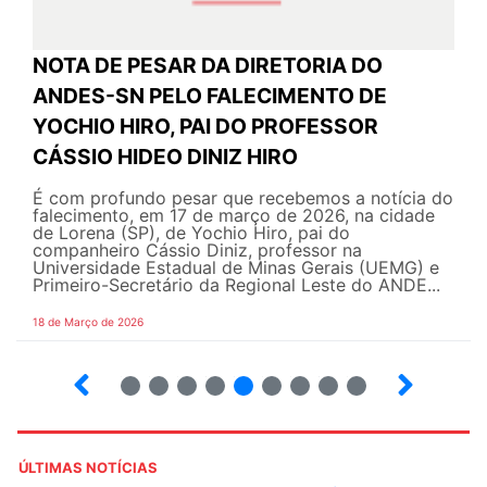
NOTA DE PESAR DA DIRETORIA DO
ANDES-SN PELO FALECIMENTO DE
YOCHIO HIRO, PAI DO PROFESSOR
CÁSSIO HIDEO DINIZ HIRO
É com profundo pesar que recebemos a notícia do
falecimento, em 17 de março de 2026, na cidade
de Lorena (SP), de Yochio Hiro, pai do
companheiro Cássio Diniz, professor na
Universidade Estadual de Minas Gerais (UEMG) e
Primeiro-Secretário da Regional Leste do ANDE...
18 de Março de 2026
2
3
4
5
6
7
8
9
ÚLTIMAS NOTÍCIAS