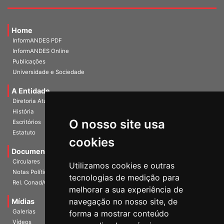
Home
InformANDES PDF
InformANDES Online
Publicações
Universidade e Sociedade
A Entidade
Diretoria Atual
História
O nosso site usa
Escritórios
Estatuto
cookies
Documentos
Circulares
Utilizamos cookies e outras
Notas Políticas
tecnologias de medição para
Rel. Conad/Congresso
melhorar a sua experiência de
navegação no nosso site, de
Mídias
Galerias
forma a mostrar conteúdo
Vídeos