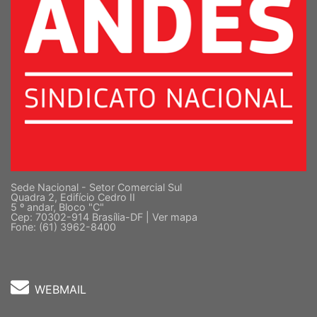
Sede Nacional - Setor Comercial Sul
Quadra 2, Edifício Cedro II
5 º andar, Bloco "C"
Cep: 70302-914 Brasília-DF |
Ver mapa
Fone: (61) 3962-8400
WEBMAIL