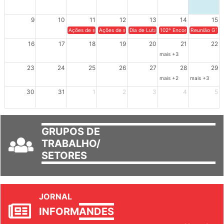
9
10
11
12
13
14
15
Ações de solidariedade a Cuba no Rio Grande do Sul - 100 anos 
Ações de solidariedade a Cuba no Rio Grande do Su
Dia de Luta em Defesa de Cuba e da S
102º Encontro da Regional
Reunião GTPE
16
17
18
19
20
21
22
mais +3
23
24
25
26
27
28
29
mais +2
mais +3
30
31
1
2
3
4
5
GRUPOS DE
TRABALHO/
SETORES
JORNAL
INFORM
ANDES