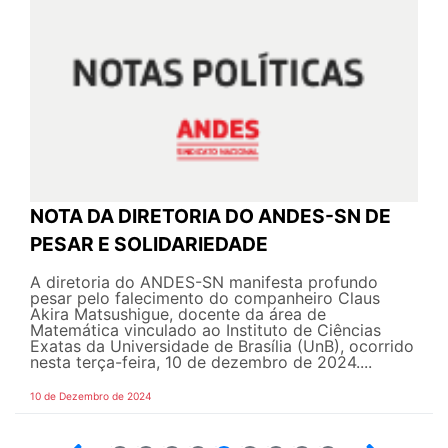
NOTA DA DIRETORIA DO ANDES-SN DE
PESAR E SOLIDARIEDADE
A diretoria do ANDES-SN manifesta profundo
pesar pelo falecimento do companheiro Claus
Akira Matsushigue, docente da área de
Matemática vinculado ao Instituto de Ciências
Exatas da Universidade de Brasília (UnB), ocorrido
nesta terça-feira, 10 de dezembro de 2024....
10 de Dezembro de 2024
19
20
21
22
23
24
25
26
27