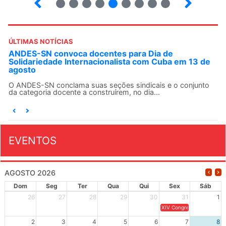
ÚLTIMAS NOTÍCIAS
ANDES-SN convoca docentes para Dia de
Solidariedade Internacionalista com Cuba em 13 de
agosto
O ANDES-SN conclama suas seções sindicais e o conjunto
da categoria docente a construírem, no dia...
EVENTOS
AGOSTO 2026
Dom
Seg
Ter
Qua
Qui
Sex
Sáb
26
27
28
29
30
31
1
XIV Congresso Brasileiro 
2
3
4
5
6
7
8