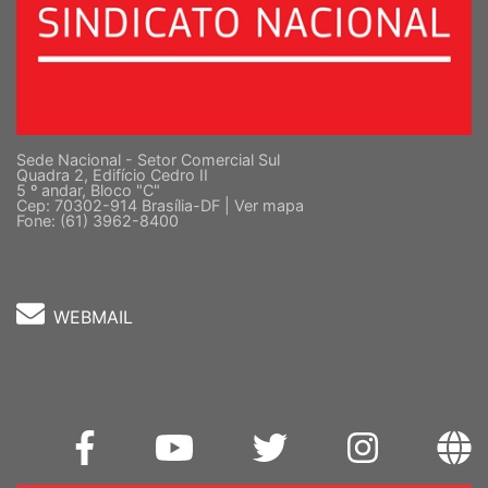
Sede Nacional - Setor Comercial Sul
Quadra 2, Edifício Cedro II
5 º andar, Bloco "C"
Cep: 70302-914 Brasília-DF |
Ver mapa
Fone: (61) 3962-8400
WEBMAIL