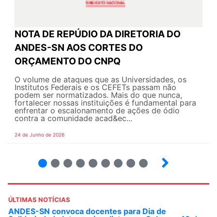
NOTA DE REPÚDIO DA DIRETORIA DO
ANDES-SN AOS CORTES DO
ORÇAMENTO DO CNPQ
O volume de ataques que as Universidades, os
Institutos Federais e os CEFETs passam não
podem ser normatizados. Mais do que nunca,
fortalecer nossas instituições é fundamental para
enfrentar o escalonamento de ações de ódio
contra a comunidade acad&ec...
24 de Junho de 2026
2
3
4
5
6
7
8
9
ÚLTIMAS NOTÍCIAS
ANDES-SN convoca docentes para Dia de