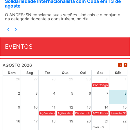
Solidariedade Internacionalista com Cuba em 13 de
agosto
O ANDES-SN conclama suas seções sindicais e o conjunto
da categoria docente a construírem, no dia...
EVENTOS
AGOSTO 2026
Dom
Seg
Ter
Qua
Qui
Sex
Sáb
26
27
28
29
30
31
1
XIV Congresso Brasileiro 
2
3
4
5
6
7
8
9
10
11
12
13
14
15
Ações de solidariedade a Cuba no Rio Grande do Sul - 100 anos 
Ações de solidariedade a Cuba no Rio Grande do Su
Dia de Luta em Defesa de Cuba e da S
102º Encontro da Regional
Reunião GTPE
16
17
18
19
20
21
22
mais +3