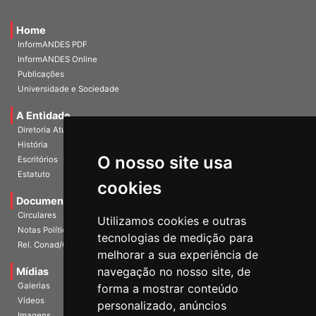
Home
InformANDES PDF
InformANDES Online
Publicações
Universidade e Sociedade
A Entidade
Diretoria Atual
História
O nosso site usa
Escritórios
Estatuto
cookies
Documentos
Circulares
Utilizamos cookies e outras
Notas Políticas
tecnologias de medição para
Rel. Conad/Congresso
melhorar a sua experiência de
navegação no nosso site, de
Mídias
Galerias
forma a mostrar conteúdo
Vídeos
personalizado, anúncios
Imagens