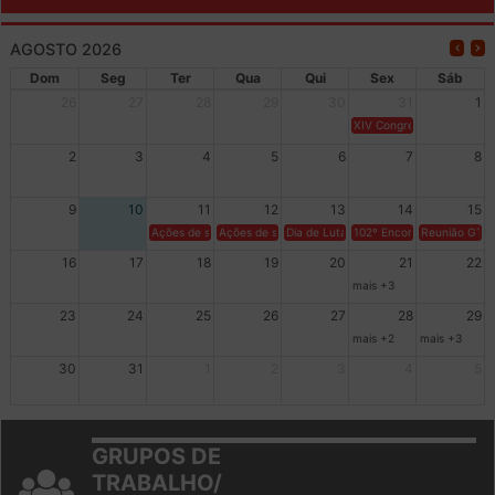
AGOSTO 2026
Dom
Seg
Ter
Qua
Qui
Sex
Sáb
26
27
28
29
30
31
1
XIV Congresso Brasileiro 
2
3
4
5
6
7
8
9
10
11
12
13
14
15
Ações de solidariedade a Cuba no Rio Grande do Sul - 100 anos 
Ações de solidariedade a Cuba no Rio Grande do Su
Dia de Luta em Defesa de Cuba e da S
102º Encontro da Regional
Reunião GTPE
16
17
18
19
20
21
22
mais +3
23
24
25
26
27
28
29
mais +2
mais +3
30
31
1
2
3
4
5
GRUPOS DE