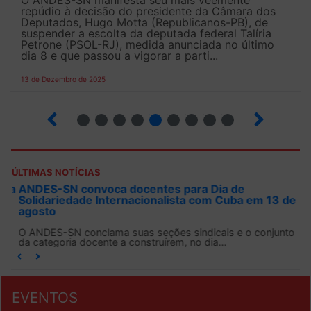
O ANDES-SN manifesta seu mais veemente
repúdio à decisão do presidente da Câmara dos
Deputados, Hugo Motta (Republicanos-PB), de
suspender a escolta da deputada federal Talíria
Petrone (PSOL-RJ), medida anunciada no último
dia 8 e que passou a vigorar a parti...
13 de Dezembro de 2025
4
5
6
7
8
9
10
12
ÚLTIMAS NOTÍCIAS
ANDES-SN convoca docentes para Dia de
Solidariedade Internacionalista com Cuba em 13 de
agosto
O ANDES-SN conclama suas seções sindicais e o conjunto
da categoria docente a construírem, no dia...
EVENTOS