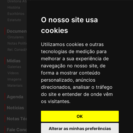
Diretoria Atual
História
O nosso site usa
Escritórios
Estatuto
cookies
Documentos
Circulares
Utilizamos cookies e outras
Notas Políticas
tecnologias de medição para
Rel. Conad/Congresso
melhorar a sua experiência de
navegação no nosso site, de
Mídias
Galerias
forma a mostrar conteúdo
Vídeos
personalizado, anúncios
Imagens
direcionados, analisar o tráfego
Materiais
do site e entender de onde vêm
os visitantes.
Agenda
Notícias
OK
Notas Técnicas
Alterar as minhas preferências