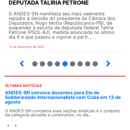
DEPUTADA TALÍRIA PETRONE
O ANDES-SN manifesta seu mais veemente
repúdio à decisão do presidente da Câmara dos
Deputados, Hugo Motta (Republicanos-PB), de
suspender a escolta da deputada federal Talíria
Petrone (PSOL-RJ), medida anunciada no último
dia 8 e que passou a vigorar a parti...
13 de Dezembro de 2025
4
5
6
7
8
9
10
12
ÚLTIMAS NOTÍCIAS
ANDES-SN convoca docentes para Dia de
Solidariedade Internacionalista com Cuba em 13 de
agosto
O ANDES-SN conclama suas seções sindicais e o conjunto
da categoria docente a construírem, no dia...