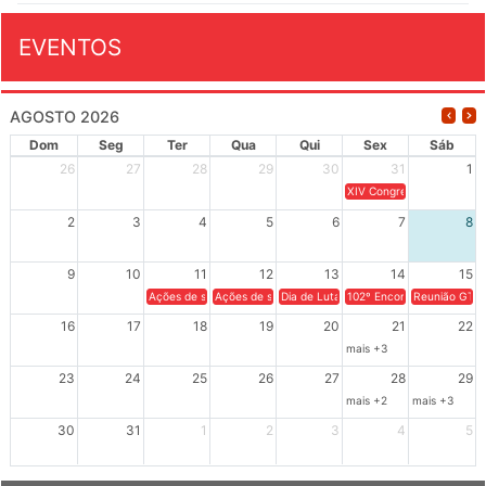
EVENTOS
AGOSTO 2026
Dom
Seg
Ter
Qua
Qui
Sex
Sáb
26
27
28
29
30
31
1
XIV Congresso Brasileiro 
2
3
4
5
6
7
8
9
10
11
12
13
14
15
Ações de solidariedade a Cuba no Rio Grande do Sul - 100 anos 
Ações de solidariedade a Cuba no Rio Grande do Su
Dia de Luta em Defesa de Cuba e da S
102º Encontro da Regional
Reunião GTPE
16
17
18
19
20
21
22
mais +3
23
24
25
26
27
28
29
mais +2
mais +3
30
31
1
2
3
4
5