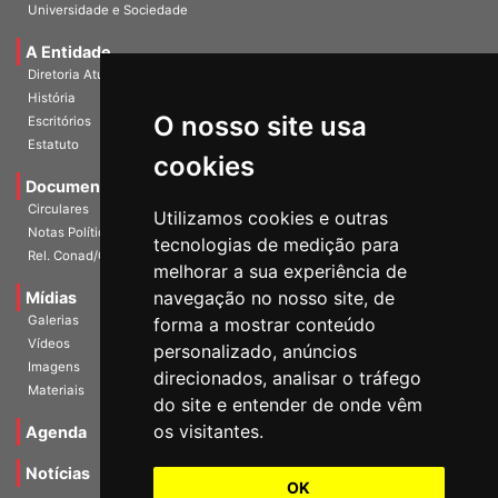
Universidade e Sociedade
A Entidade
Diretoria Atual
História
O nosso site usa
Escritórios
Estatuto
cookies
Documentos
Circulares
Utilizamos cookies e outras
Notas Políticas
tecnologias de medição para
Rel. Conad/Congresso
melhorar a sua experiência de
navegação no nosso site, de
Mídias
Galerias
forma a mostrar conteúdo
Vídeos
personalizado, anúncios
Imagens
direcionados, analisar o tráfego
Materiais
do site e entender de onde vêm
os visitantes.
Agenda
Notícias
OK