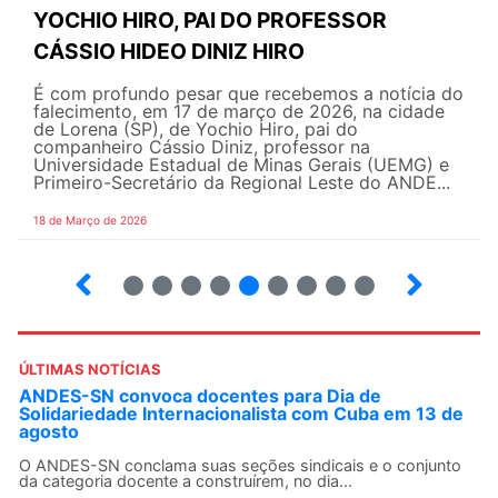
YOCHIO HIRO, PAI DO PROFESSOR
CÁSSIO HIDEO DINIZ HIRO
É com profundo pesar que recebemos a notícia do
falecimento, em 17 de março de 2026, na cidade
de Lorena (SP), de Yochio Hiro, pai do
companheiro Cássio Diniz, professor na
Universidade Estadual de Minas Gerais (UEMG) e
Primeiro-Secretário da Regional Leste do ANDE...
18 de Março de 2026
2
3
4
5
6
7
8
9
ÚLTIMAS NOTÍCIAS
ANDES-SN convoca docentes para Dia de
Solidariedade Internacionalista com Cuba em 13 de
agosto
O ANDES-SN conclama suas seções sindicais e o conjunto
da categoria docente a construírem, no dia...