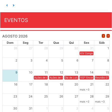
EVENTOS
AGOSTO 2026
Dom
Seg
Ter
Qua
Qui
Sex
Sáb
26
27
28
29
30
31
1
XIV Congresso Brasileiro 
2
3
4
5
6
7
8
9
10
11
12
13
14
15
Ações de solidariedade a Cuba no Rio Grande do Sul - 100 anos 
Ações de solidariedade a Cuba no Rio Grande do Su
Dia de Luta em Defesa de Cuba e da S
102º Encontro da Regional
Reunião GTPE
16
17
18
19
20
21
22
mais +3
23
24
25
26
27
28
29
mais +2
mais +3
30
31
1
2
3
4
5