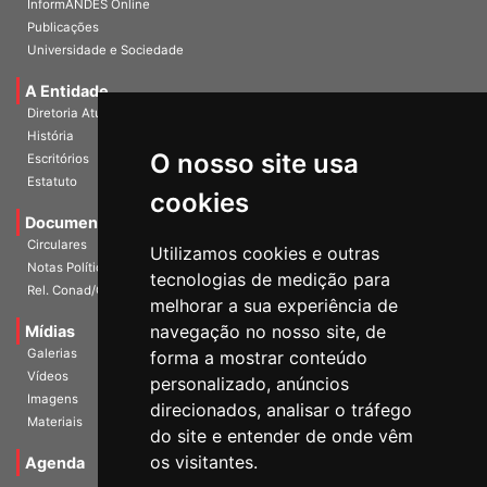
InformANDES Online
Publicações
Universidade e Sociedade
A Entidade
Diretoria Atual
História
O nosso site usa
Escritórios
Estatuto
cookies
Documentos
Circulares
Utilizamos cookies e outras
Notas Políticas
tecnologias de medição para
Rel. Conad/Congresso
melhorar a sua experiência de
navegação no nosso site, de
Mídias
Galerias
forma a mostrar conteúdo
Vídeos
personalizado, anúncios
Imagens
direcionados, analisar o tráfego
Materiais
do site e entender de onde vêm
os visitantes.
Agenda