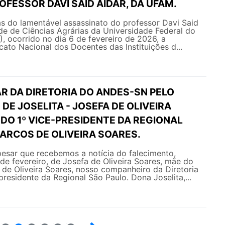
FESSOR DAVI SAID AIDAR, DA UFAM.
as do lamentável assassinato do professor Davi Said
de de Ciências Agrárias da Universidade Federal do
 ocorrido no dia 6 de fevereiro de 2026, a
icato Nacional dos Docentes das Instituições d...
R DA DIRETORIA DO ANDES-SN PELO
DE JOSELITA - JOSEFA DE OLIVEIRA
DO 1º VICE-PRESIDENTE DA REGIONAL
ARCOS DE OLIVEIRA SOARES.
esar que recebemos a notícia do falecimento,
 de fevereiro, de Josefa de Oliveira Soares, mãe do
de Oliveira Soares, nosso companheiro da Diretoria
presidente da Regional São Paulo. Dona Joselita,...
5
6
7
8
9
10