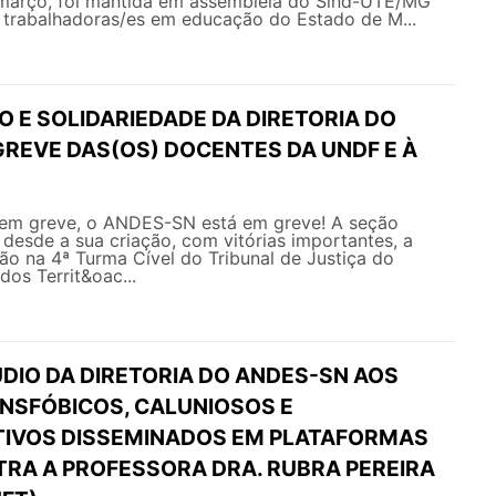
 março, foi mantida em assembleia do Sind-UTE/MG
s trabalhadoras/es em educação do Estado de M...
O E SOLIDARIEDADE DA DIRETORIA DO
GREVE DAS(OS) DOCENTES DA UNDF E À
em greve, o ANDES-SN está em greve! A seção
a desde a sua criação, com vitórias importantes, a
o na 4ª Turma Cível do Tribunal de Justiça do
 dos Territ&oac...
DIO DA DIRETORIA DO ANDES-SN AOS
NSFÓBICOS, CALUNIOSOS E
IVOS DISSEMINADOS EM PLATAFORMAS
TRA A PROFESSORA DRA. RUBRA PEREIRA