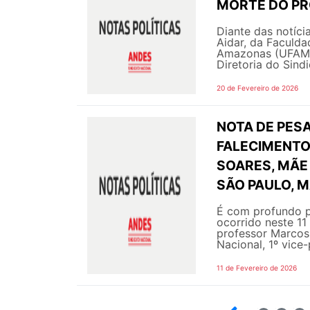
MORTE DO PRO
Diante das notíci
Aidar, da Faculda
Amazonas (UFAM),
Diretoria do Sind
20 de Fevereiro de 2026
NOTA DE PESA
FALECIMENTO 
SOARES, MÃE 
SÃO PAULO, M
É com profundo p
ocorrido neste 11
professor Marcos 
Nacional, 1º vice-
11 de Fevereiro de 2026
2
3
4