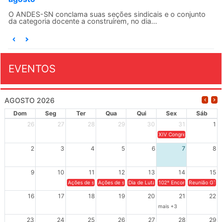
O ANDES-SN conclama suas seções sindicais e o conjunto
da categoria docente a construírem, no dia...
EVENTOS
AGOSTO 2026
Dom
Seg
Ter
Qua
Qui
Sex
Sáb
26
27
28
29
30
31
1
XIV Congresso Brasileiro 
2
3
4
5
6
7
8
9
10
11
12
13
14
15
Ações de solidariedade a Cuba no Rio Grande do Sul - 100 anos 
Ações de solidariedade a Cuba no Rio Grande do Su
Dia de Luta em Defesa de Cuba e da S
102º Encontro da Regional
Reunião GTPE
16
17
18
19
20
21
22
mais +3
23
24
25
26
27
28
29