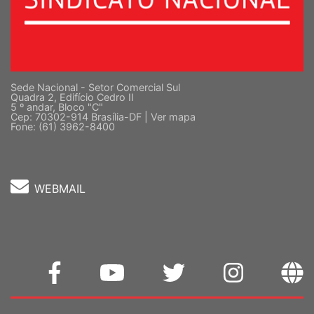
Sede Nacional - Setor Comercial Sul
Quadra 2, Edifício Cedro II
5 º andar, Bloco "C"
Cep: 70302-914 Brasília-DF |
Ver mapa
Fone: (61) 3962-8400
WEBMAIL