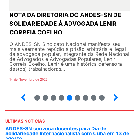
NOTA DA DIRETORIA DO ANDES-SN DE
SOLIDARIEDADE À ADVOGADA LENIR
CORREIA COELHO
O ANDES-SN Sindicato Nacional manifesta seu
mais veemente repúdio à prisão arbitrária e ilegal
da advogada popular, integrante da Rede Nacional
de Advogados e Advogadas Populares, Lenir
Correia Coelho. Lenir é uma histórica defensora
das(os) trabalhadoras...
14 de Novembro de 2025
6
7
8
9
10
12
13
14
ÚLTIMAS NOTÍCIAS
ANDES-SN convoca docentes para Dia de
Solidariedade Internacionalista com Cuba em 13 de
agosto