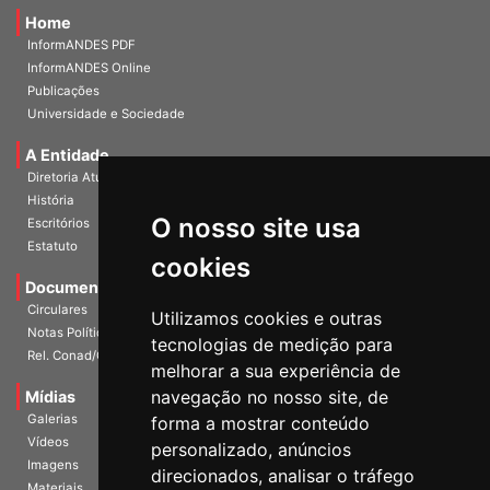
Home
InformANDES PDF
InformANDES Online
Publicações
Universidade e Sociedade
A Entidade
Diretoria Atual
História
O nosso site usa
Escritórios
Estatuto
cookies
Documentos
Circulares
Utilizamos cookies e outras
Notas Políticas
tecnologias de medição para
Rel. Conad/Congresso
melhorar a sua experiência de
navegação no nosso site, de
Mídias
Galerias
forma a mostrar conteúdo
Vídeos
personalizado, anúncios
Imagens
direcionados, analisar o tráfego
Materiais