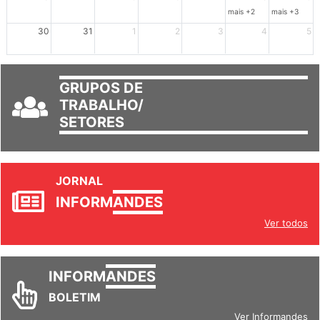
mais +2
mais +3
30
31
1
2
3
4
5
GRUPOS DE
TRABALHO/
SETORES
JORNAL
INFORM
ANDES
Ver todos
INFORM
ANDES
BOLETIM
Ver Informandes