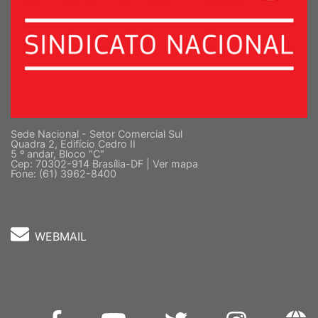
Sede Nacional - Setor Comercial Sul
Quadra 2, Edifício Cedro II
5 º andar, Bloco "C"
Cep: 70302-914 Brasília-DF |
Ver mapa
Fone: (61) 3962-8400
WEBMAIL