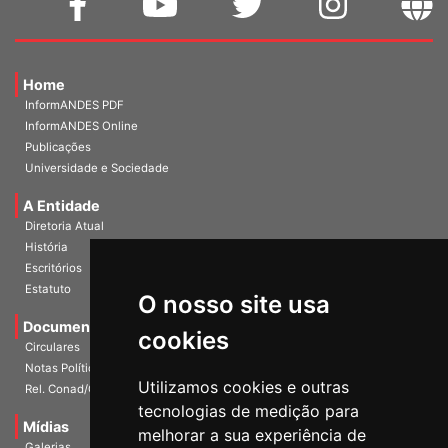
Home
InformANDES PDF
InformANDES Online
Publicações
Universidade e Sociedade
A Entidade
Diretoria Atual
História
Escritórios
Estatuto
O nosso site usa
Documentos
cookies
Circulares
Notas Políticas
Utilizamos cookies e outras
Rel. Conad/Congresso
tecnologias de medição para
Mídias
melhorar a sua experiência de
Galerias