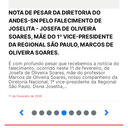
NOTA DE PESAR DA DIRETORIA DO
ANDES-SN PELO FALECIMENTO DE
JOSELITA - JOSEFA DE OLIVEIRA
SOARES, MÃE DO 1º VICE-PRESIDENTE
DA REGIONAL SÃO PAULO, MARCOS DE
OLIVEIRA SOARES.
É com profundo pesar que recebemos a notícia do
falecimento, ocorrido neste 11 de fevereiro, de
Josefa de Oliveira Soares, mãe do professor
Marcos de Oliveira Soares, nosso companheiro da
Diretoria Nacional, 1º vice-presidente da Regional
São Paulo. Dona Joselita,...
11 de Fevereiro de 2026
2
3
4
5
6
7
8
9
10