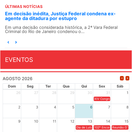
ÚLTIMAS NOTÍCIAS
Em decisão inédita, Justiça Federal condena ex-
agente da ditadura por estupro
Em uma decisão considerada histórica, a 2ª Vara Federal
Criminal do Rio de Janeiro condenou o...
EVENTOS
AGOSTO 2026
Dom
Seg
Ter
Qua
Qui
Sex
Sáb
26
27
28
29
30
31
1
XIV Congresso Brasileiro 
2
3
4
5
6
7
8
9
10
11
12
13
14
15
Dia de Luta em Defesa de Cuba e da S
102º Encontro da Regional
Reunião GTPE