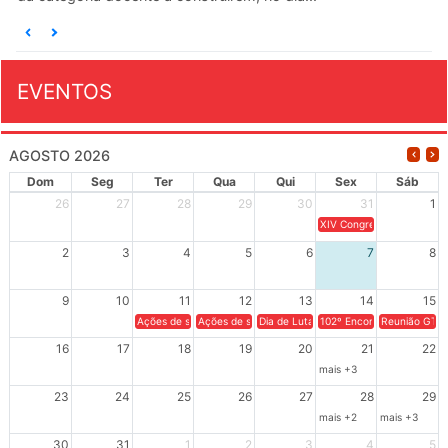
EVENTOS
AGOSTO 2026
Dom
Seg
Ter
Qua
Qui
Sex
Sáb
26
27
28
29
30
31
1
XIV Congresso Brasileiro 
2
3
4
5
6
7
8
9
10
11
12
13
14
15
Ações de solidariedade a Cuba no Rio Grande do Sul - 100 anos 
Ações de solidariedade a Cuba no Rio Grande do Su
Dia de Luta em Defesa de Cuba e da S
102º Encontro da Regional
Reunião GTPE
16
17
18
19
20
21
22
mais +3
23
24
25
26
27
28
29
mais +2
mais +3
30
31
1
2
3
4
5