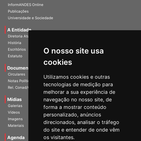
InformANDES Online
Publicações
Universidade e Sociedade
A Entidade
Diretoria Atual
História
O nosso site usa
Escritórios
Estatuto
cookies
Documentos
Circulares
Utilizamos cookies e outras
Notas Políticas
tecnologias de medição para
Rel. Conad/Congresso
melhorar a sua experiência de
navegação no nosso site, de
Mídias
Galerias
forma a mostrar conteúdo
Vídeos
personalizado, anúncios
Imagens
direcionados, analisar o tráfego
Materiais
do site e entender de onde vêm
os visitantes.
Agenda