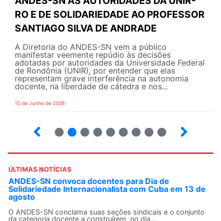
ANDES-SN ÀS AUTORIDADES DA UNIR-
RO E DE SOLIDARIEDADE AO PROFESSOR
SANTIAGO SILVA DE ANDRADE
A Diretoria do ANDES-SN vem a público
manifestar veemente repúdio às decisões
adotadas por autoridades da Universidade Federal
de Rondônia (UNIR), por entender que elas
representam grave interferência na autonomia
docente, na liberdade de cátedra e nos...
10 de Junho de 2026
2
3
4
5
6
7
8
9
ÚLTIMAS NOTÍCIAS
ANDES-SN convoca docentes para Dia de
Solidariedade Internacionalista com Cuba em 13 de
agosto
O ANDES-SN conclama suas seções sindicais e o conjunto
da categoria docente a construírem, no dia...