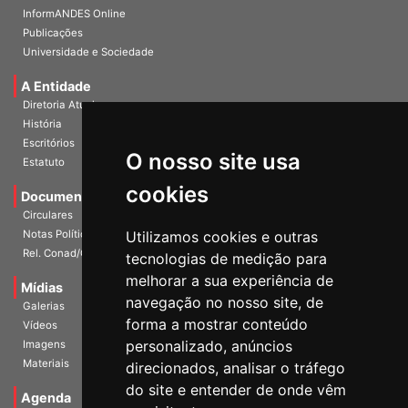
InformANDES Online
Publicações
Universidade e Sociedade
A Entidade
Diretoria Atual
História
Escritórios
O nosso site usa
Estatuto
cookies
Documentos
Circulares
Utilizamos cookies e outras
Notas Políticas
Rel. Conad/Congresso
tecnologias de medição para
melhorar a sua experiência de
Mídias
navegação no nosso site, de
Galerias
forma a mostrar conteúdo
Vídeos
personalizado, anúncios
Imagens
Materiais
direcionados, analisar o tráfego
do site e entender de onde vêm
Agenda