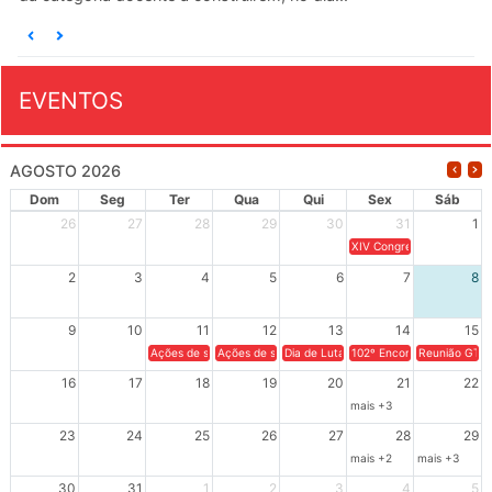
EVENTOS
AGOSTO 2026
Dom
Seg
Ter
Qua
Qui
Sex
Sáb
26
27
28
29
30
31
1
XIV Congresso Brasileiro 
2
3
4
5
6
7
8
9
10
11
12
13
14
15
Ações de solidariedade a Cuba no Rio Grande do Sul - 100 anos 
Ações de solidariedade a Cuba no Rio Grande do Su
Dia de Luta em Defesa de Cuba e da S
102º Encontro da Regional
Reunião GTPE
16
17
18
19
20
21
22
mais +3
23
24
25
26
27
28
29
mais +2
mais +3
30
31
1
2
3
4
5