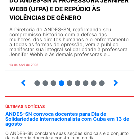
DO ANDES-SN À PROFESSORA JENNIFER
WEBB (UFPA) E DE REPÚDIO ÀS
VIOLÊNCIAS DE GÊNERO
A Diretoria do ANDES-SN, reafirmando seu
compromisso histórico com a defesa das
mulheres, dos direitos humanos e o enfrentamento
a todas as formas de opressão, vem a público
manifestar sua integral solidariedade à professora
Jennifer Webb e às demais professoras e...
13 de Abril de 2026
2
3
4
5
6
7
8
9
ÚLTIMAS NOTÍCIAS
ANDES-SN convoca docentes para Dia de
Solidariedade Internacionalista com Cuba em 13 de
agosto
O ANDES-SN conclama suas seções sindicais e o conjunto
da categoria docente a construírem, no dia...