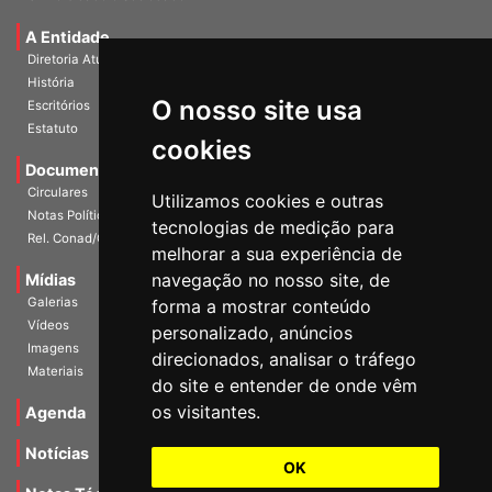
A Entidade
Diretoria Atual
História
O nosso site usa
Escritórios
Estatuto
cookies
Documentos
Circulares
Utilizamos cookies e outras
Notas Políticas
tecnologias de medição para
Rel. Conad/Congresso
melhorar a sua experiência de
navegação no nosso site, de
Mídias
Galerias
forma a mostrar conteúdo
Vídeos
personalizado, anúncios
Imagens
direcionados, analisar o tráfego
Materiais
do site e entender de onde vêm
os visitantes.
Agenda
Notícias
OK