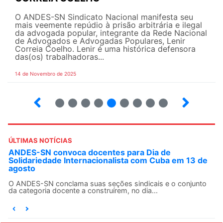
O ANDES-SN Sindicato Nacional manifesta seu
mais veemente repúdio à prisão arbitrária e ilegal
da advogada popular, integrante da Rede Nacional
de Advogados e Advogadas Populares, Lenir
Correia Coelho. Lenir é uma histórica defensora
das(os) trabalhadoras...
14 de Novembro de 2025
6
7
8
9
10
12
13
14
ÚLTIMAS NOTÍCIAS
ANDES-SN convoca docentes para Dia de
Solidariedade Internacionalista com Cuba em 13 de
agosto
O ANDES-SN conclama suas seções sindicais e o conjunto
da categoria docente a construírem, no dia...