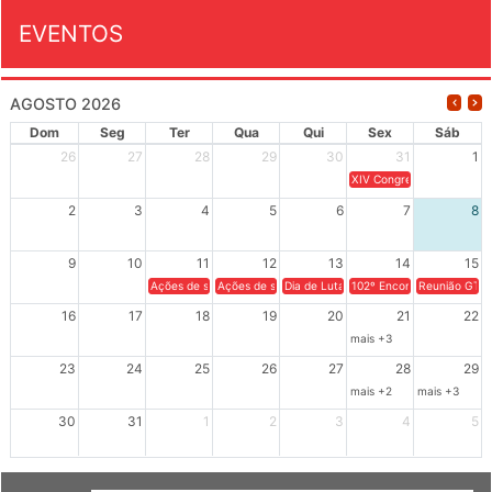
EVENTOS
AGOSTO 2026
Dom
Seg
Ter
Qua
Qui
Sex
Sáb
26
27
28
29
30
31
1
XIV Congresso Brasileiro 
2
3
4
5
6
7
8
9
10
11
12
13
14
15
Ações de solidariedade a Cuba no Rio Grande do Sul - 100 anos 
Ações de solidariedade a Cuba no Rio Grande do Su
Dia de Luta em Defesa de Cuba e da S
102º Encontro da Regional
Reunião GTPE
16
17
18
19
20
21
22
mais +3
23
24
25
26
27
28
29
mais +2
mais +3
30
31
1
2
3
4
5